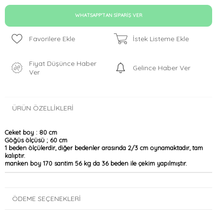
WHATSAPP'TAN SIPARIŞ VER
Favorilere Ekle
İstek Listeme Ekle
Fiyat Düşünce Haber
Gelince Haber Ver
Ver
ÜRÜN ÖZELLIKLERI
Ceket boy : 80 cm
Göğüs ölçüsü ; 60 cm
1 beden ölçülerdir, diğer bedenler arasında 2/3 cm oynamaktadır, tam
kalıptır.
manken boy 170 santim 56 kg da 36 beden ile çekim yapılmıştır.
ÖDEME SEÇENEKLERI