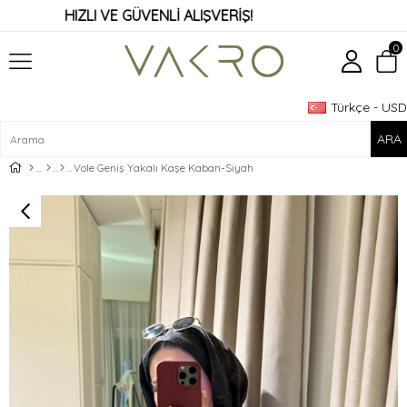
HIZLI VE GÜVENLİ ALIŞVERİŞ!
0
Türkçe - USD
Üye Girişi
Üye Ol
Vole Geniş Yakalı Kaşe Kaban-Siyah