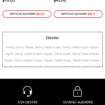
$70.00
$45.00
$52,50
$33,75
SEPETTE NET %25 İNDİRİM!
SEPETTE NET %25 İNDİRİM!
Etiketler
,
,
,
Geniş
Geniş Yakalı
Geniş Yakalı Kaşe
Geniş Yakalı Kaşe Kaban-
,
,
,
Siyah
Geniş Yakalı Kaban-Siyah
Geniş Kaşe
Geniş Kaşe Kaban-
,
,
,
,
Siyah
Geniş Kaban-Siyah
Yakalı
Yakalı Kaşe
Yakalı Kaşe Kaban-
,
,
,
,
,
Siyah
Yakalı Kaban-Siyah
Kaşe
Kaşe Kaban-Siyah
Kaban-Siyah
,
,
,
,
Vole
Vole Geniş
Vole Geniş Yakalı
Vole Geniş Yakalı Kaşe
Vole
,
,
Geniş Yakalı Kaşe Kaban-Siyah
Vole Geniş Yakalı Kaban-Siyah
,
,
Vole Geniş Kaşe
Vole Geniş Kaşe Kaban-Siyah
Vole Geniş Kaban-
,
,
,
,
Siyah
Vole Yakalı
Vole Yakalı Kaşe
Vole Yakalı Kaşe Kaban-Siyah
,
,
,
Vole Yakalı Kaban-Siyah
Vole Kaşe
Vole Kaşe Kaban-Siyah
Vole
GÜVENLİ ALIŞVERİŞ
7/24 DESTEK