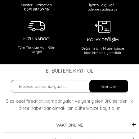
,
Kaban-Siyah
İyzico ile güvenli
Müşteri Hizmetleri
ödeme sağlıyoruz
0541 887 39 16
HIZLI KARGO
KOLAY DEĞİŞİM
Tüm Türkiye Aynı Gün
Değişim için 14 gün içinde
Kargo!
iade etmeniz yeterlidir
E- BÜLTENE KAYIT OL
Gönder
Size özel fırsatlar, kampanyalar ve yeni gelen ürünlerden ilk
önce haberdar olmak
için bültenimize kayıt olun
VAKRONLİNE