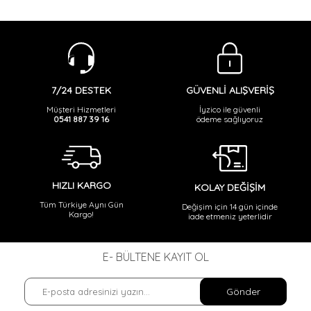
GÜVENLİ ALIŞVERİŞ
7/24 DESTEK
İyzico ile güvenli
Müşteri Hizmetleri
ödeme sağlıyoruz
0541 887 39 16
HIZLI KARGO
KOLAY DEĞİŞİM
Tüm Türkiye Aynı Gün
Değişim için 14 gün içinde
Kargo!
iade etmeniz yeterlidir
E- BÜLTENE KAYIT OL
Gönder