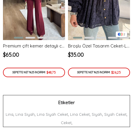
2
Premium çift kemer detaylı ceket takım - bordo - vakronline
Broşlu Özel Tasarım Ceket-Lacivert
$65.00
$35.00
$48,75
$26,25
SEPETTE NET %25 İNDİRİM!
SEPETTE NET %25 İNDİRİM!
Etiketler
,
,
,
,
,
,
Lina
Lina Siyah
Lina Siyah Ceket
Lina Ceket
Siyah
Siyah Ceket
,
Ceket