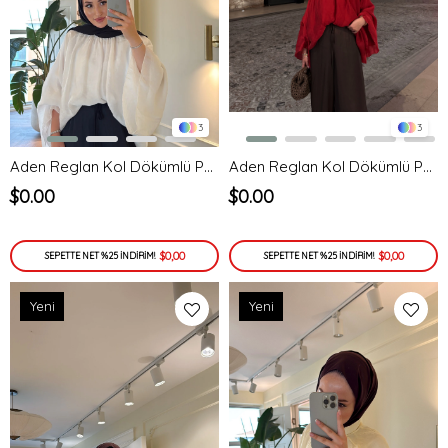
3
3
Aden Reglan Kol Dökümlü Pamuk Gömlek Bluz Beyaz
Aden Reglan Kol Dökümlü Pamuk Gömlek Bluz Kırmızı
$0.00
$0.00
$0,00
$0,00
SEPETTE NET %25 İNDİRİM!
SEPETTE NET %25 İNDİRİM!
Yeni
Yeni
Ürün
Ürün