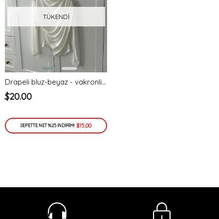
TÜKENDI
Drapeli bluz-beyaz - vakronline
$20.00
$15,00
SEPETTE NET %25 İNDİRİM!