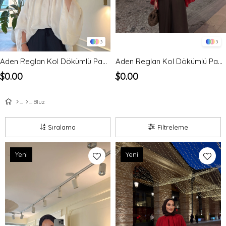
3
3
Aden Reglan Kol Dökümlü Pamuk Gömlek Bluz Beyaz
Aden Reglan Kol Dökümlü Pamuk Gömlek Bluz Kırmızı
$0.00
$0.00
Bluz
Sıralama
Filtreleme
Yeni
Yeni
Ürün
Ürün