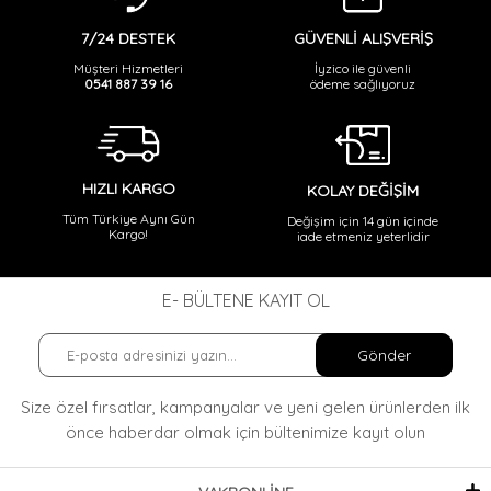
GÜVENLİ ALIŞVERİŞ
7/24 DESTEK
İyzico ile güvenli
Müşteri Hizmetleri
ödeme sağlıyoruz
0541 887 39 16
HIZLI KARGO
KOLAY DEĞİŞİM
Tüm Türkiye Aynı Gün
Değişim için 14 gün içinde
Kargo!
iade etmeniz yeterlidir
E- BÜLTENE KAYIT OL
Gönder
Size özel fırsatlar, kampanyalar ve yeni gelen ürünlerden ilk
önce haberdar olmak
için bültenimize kayıt olun