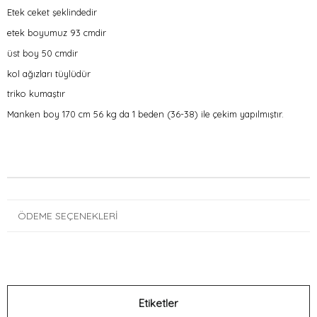
Etek ceket şeklindedir
etek boyumuz 93 cmdir
üst boy 50 cmdir
kol ağızları tüylüdür
triko kumaştır
Manken boy 170 cm 56 kg da 1 beden (36-38) ile çekim yapılmıştır.
ÖDEME SEÇENEKLERI
Etiketler