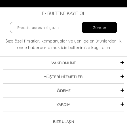
E- BÜLTENE KAYIT OL
Gönder
Size özel fırsatlar, kampanyalar ve yeni gelen ürünlerden ilk
önce haberdar olmak
için bültenimize kayıt olun
VAKRONLİNE
MÜŞTERİ HİZMETLERİ
ÖDEME
YARDIM
BİZE ULAŞIN