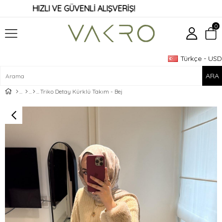
HIZLI VE GÜVENLİ ALIŞVERİŞ!
0
Türkçe - USD
Üye Girişi
Üye Ol
Triko Detay Kürklü Takım - Bej