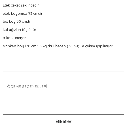
Etek ceket şeklindedir
etek boyumuz 93 cmdir
üst boy 50 cmdir
kol ağızları tüylüdür
triko kumaştır
Manken boy 170 cm 56 kg da 1 beden (36-38) ile çekim yapılmıştır.
ÖDEME SEÇENEKLERI
Etiketler