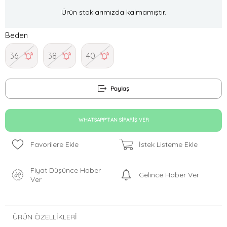
Ürün stoklarımızda kalmamıştır.
Beden
36
38
40
Paylaş
WHATSAPP'TAN SIPARIŞ VER
Favorilere Ekle
İstek Listeme Ekle
Fiyat Düşünce Haber
Gelince Haber Ver
Ver
ÜRÜN ÖZELLIKLERI