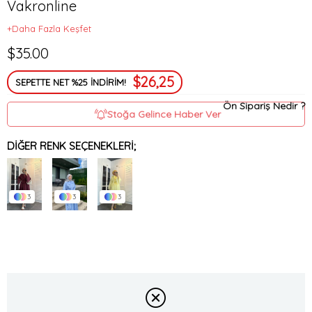
Vakronline
+Daha Fazla Keşfet
$35.00
$26,25
SEPETTE NET %25 İNDİRİM!
Ön Sipariş Nedir ?
Stoğa Gelince Haber Ver
DIĞER RENK SEÇENEKLERI;
3
3
3