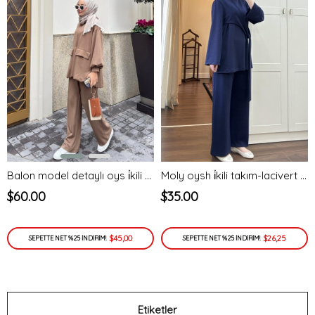
Balon model detaylı oys i̇kili takım-bej - vakronline
Moly oysh i̇kili takım-lacivert - vakronline
$60.00
$35.00
$45,00
$26,25
SEPETTE NET %25 İNDİRİM!
SEPETTE NET %25 İNDİRİM!
Etiketler