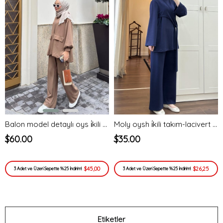
Balon model detaylı oys i̇kili takım-bej - vakronline
Moly oysh i̇kili takım-lacivert - vakronline
$60.00
$35.00
$45,00
$26,25
3 Adet ve Üzeri Sepette %25 İndirim!
3 Adet ve Üzeri Sepette %25 İndirim!
Etiketler