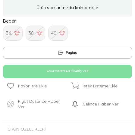
Ürün stoklarımızda kalmamıştır.
Beden
36
38
40
Paylaş
WHATSAPP'TAN SIPARIŞ VER
Favorilere Ekle
İstek Listeme Ekle
Fiyat Düşünce Haber
Gelince Haber Ver
Ver
ÜRÜN ÖZELLIKLERI