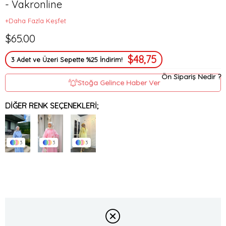
- Vakronline
+Daha Fazla Keşfet
$65.00
$48,75
3 Adet ve Üzeri Sepette %25 İndirim!
Ön Sipariş Nedir ?
Stoğa Gelince Haber Ver
DIĞER RENK SEÇENEKLERI;
3
3
3