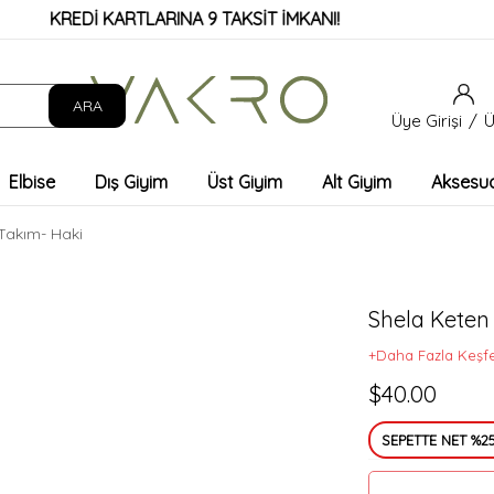
KREDİ KARTLARINA 9 TAKSİT İMKANI!
Üye Girişi
Ü
Elbise
Dış Giyim
Üst Giyim
Alt Giyim
Aksesu
Takım- Haki
Shela Keten
+Daha Fazla Keşf
$40.00
SEPETTE NET %25