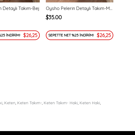
n Detaylı Takım-Bej
Oysho Pelerin Detaylı Takım-Mor
$35.00
$26,25
$26,25
25 İNDİRİM!
SEPETTE NET %25 İNDİRİM!
ki
,
Keten
,
Keten Takım-
,
Keten Takım- Haki
,
Keten Haki
,