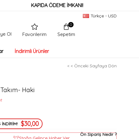
KAPIDA ÖDEME İMKANI!
Türkçe - USD
0
ye Ol
Sepetim
Favorilerim
ar
İndirimli Ürünler
< < Önceki Sayfaya Dön
 Takım- Haki
et
$30,00
 İNDİRİM!
Ön Sipariş Nedir ?
Stoğa Gelince Haber Ver