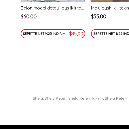
Balon model detaylı oys i̇kili takım-bej - vakronline
$60.00
$35.00
$45,00
SEPETTE NET %25 İNDİRİM!
SEPETTE NET %25 İND
Shela
,
Shela Keten
,
Shela Keten Takım-
,
Shela Keten 