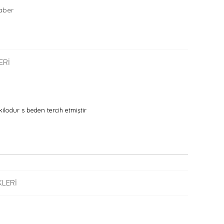
aber
ERI
lodur s beden tercih etmiştir
LERI