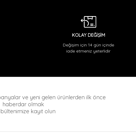
KOLAY DEĞİŞİM
Değişim için 14 gün içinde
iade etmeniz yeterlidir
mpanyalar ve yeni gelen ürünlerden ilk önce
haberdar olmak
n bültenimize kayıt olun