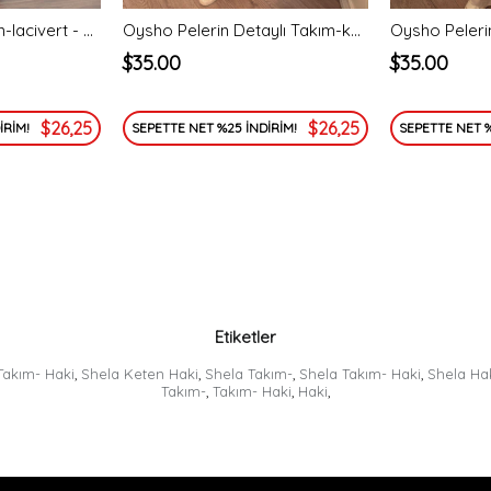
Moly oysh i̇kili takım-lacivert - vakronline
Oysho Pelerin Detaylı Takım-kahve
Oysho Peleri
$35.00
$35.00
$26,25
$26,25
İRİM!
SEPETTE NET %25 İNDİRİM!
SEPETTE NET %
Etiketler
Takım- Haki
,
Shela Keten Haki
,
Shela Takım-
,
Shela Takım- Haki
,
Shela Ha
Takım-
,
Takım- Haki
,
Haki
,