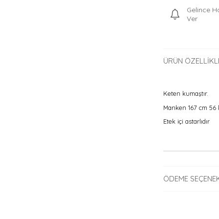
Gelince H
Ver
ÜRÜN ÖZELLIKL
Keten kumaştır.
Manken 167 cm 56 ki
Etek içi astarlıdır
ÖDEME SEÇENEK