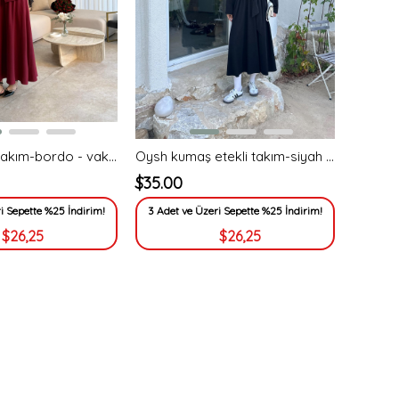
İsabel etekli takım-bordo - vakronline
Oysh kumaş etekli takım-siyah - vakronline
$35.00
i Sepette %25 İndirim!
3 Adet ve Üzeri Sepette %25 İndirim!
$26,25
$26,25