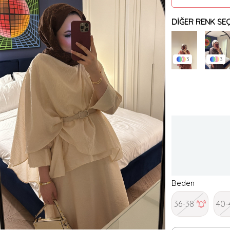
DIĞER RENK SEÇ
3
3
Beden
36-38
40-