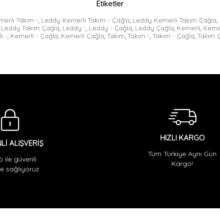
Etiketler
erli Takım -
,
Leddy Kemerli Takım - Çağla
,
Leddy Kemerli Takım Çağla
,
Leddy Takım Çağla
,
Leddy -
,
Leddy - Çağla
,
Leddy Çağla
,
Kemerli
,
Kemer
i -
,
Kemerli - Çağla
,
Kemerli Çağla
,
Takım
,
Takım -
,
Takım - Çağla
,
Takım 
HIZLI KARGO
Lİ ALIŞVERİŞ
Tüm Türkiye Aynı Gün
o ile güvenli
Kargo!
 sağlıyoruz