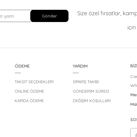
Size özel fırsatlar, ka
Gönder
içi
ÖDEME
YARDIM
BİZ
Can
TAKSİT SEÇENEKLERİ
SİPARİŞ TAKİBİ
Wha
ONLİNE ÖDEME
GÖNDERİM SÜRESİ
Mes
KAPIDA ÖDEME
DEĞİŞİM KOŞULLARI
Mai
SO