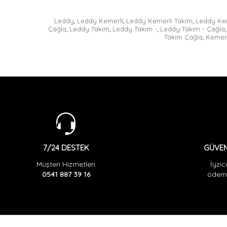
Leddy
,
Leddy Kemerli
,
Leddy Kemerli Takım
,
Leddy Kem
Çağla
,
Leddy Takım
,
Leddy Takım -
,
Leddy Takım - Çağla
,
Takım Çağla
,
Kemerl
GÜVEN
7/24 DESTEK
İyzic
Müşteri Hizmetleri
ödeme
0541 887 39 16