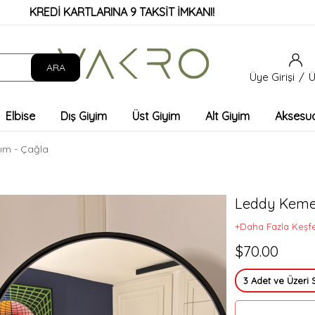
REDİ KARTLARINA 9 TAKSİT İMKANI!
Üye Girişi
Ü
Elbise
Dış Giyim
Üst Giyim
Alt Giyim
Aksesu
ım - Çağla
Leddy Kemer
+Daha Fazla Keşf
$70.00
3 Adet ve Üzeri 