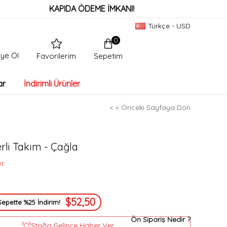
KAPIDA ÖDEME İMKANI!
Türkçe - USD
0
ye Ol
Sepetim
Favorilerim
ar
İndirimli Ürünler
< < Önceki Sayfaya Dön
li Takım - Çağla
et
$52,50
Sepette %25 İndirim!
Ön Sipariş Nedir ?
Stoğa Gelince Haber Ver