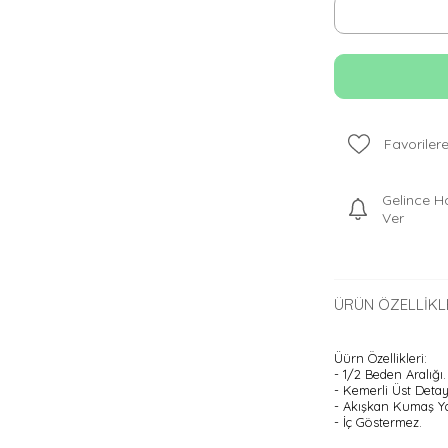
Favorilere
Gelince H
Ver
ÜRÜN ÖZELLIKL
Üürn Özellikleri:
- 1/2 Beden Aralığı.
- Kemerli Üst Deta
- Akışkan Kumaş Ya
- İç Göstermez.