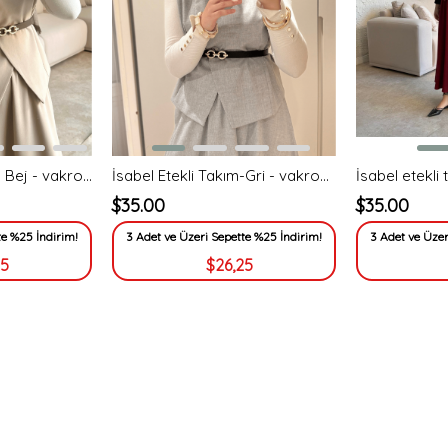
İsabel Etekli Takım- Bej - vakronline
İsabel Etekli Takım-Gri - vakronline
$35.00
$35.00
te %25 İndirim!
3 Adet ve Üzeri Sepette %25 İndirim!
3 Adet ve Üzer
25
$26,25