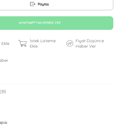
Paylaş
WHATSAPP'TAN SIPARIŞ VER
İstek Listeme
Fiyat Düşünce
 Ekle
Ekle
Haber Ver
aber
ERI
y
pısı