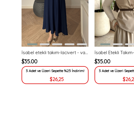
İsabel etekli takım-lacivert - vakronline
$35.00
$35.00
3 Adet ve Üzeri Sepette %25 İndirim!
3 Adet ve Üzeri Sepet
$26,25
$26,