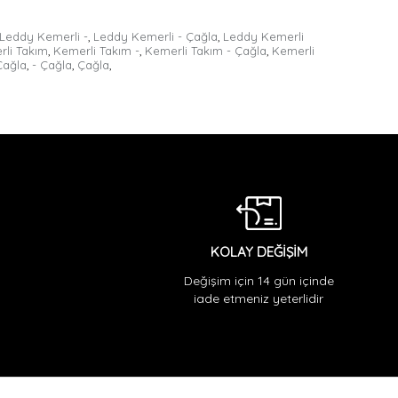
Leddy Kemerli -
,
Leddy Kemerli - Çağla
,
Leddy Kemerli
li Takım
,
Kemerli Takım -
,
Kemerli Takım - Çağla
,
Kemerli
Çağla
,
- Çağla
,
Çağla
,
KOLAY DEĞİŞİM
Değişim için 14 gün içinde
iade etmeniz yeterlidir