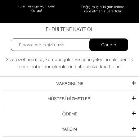
Tüm Türkiye Aynı Gün
Değişim için 14 gün içinde
Kargo!
iade etmeniz yeterlidir
E- BÜLTENE KAYIT OL
Gönder
Size özel fırsatlar, kampanyalar ve yeni gelen ürünlerden ilk
önce haberdar olmak
için bültenimize kayıt olun
VAKRONLİNE
MÜŞTERİ HİZMETLERİ
ÖDEME
YARDIM