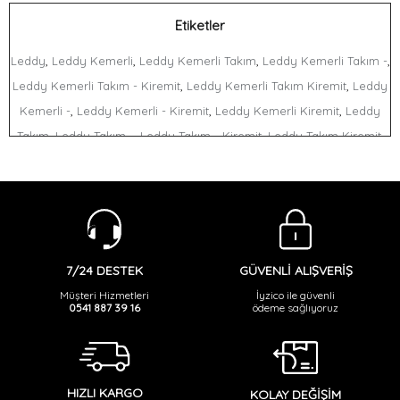
Etiketler
,
,
,
,
Leddy
Leddy Kemerli
Leddy Kemerli Takım
Leddy Kemerli Takım -
,
,
Leddy Kemerli Takım - Kiremit
Leddy Kemerli Takım Kiremit
Leddy
,
,
,
Kemerli -
Leddy Kemerli - Kiremit
Leddy Kemerli Kiremit
Leddy
,
,
,
,
Takım
Leddy Takım -
Leddy Takım - Kiremit
Leddy Takım Kiremit
,
,
,
,
,
Leddy -
Leddy - Kiremit
Leddy Kiremit
Kemerli
Kemerli Takım
,
,
,
Kemerli Takım -
Kemerli Takım - Kiremit
Kemerli Takım Kiremit
,
,
,
,
,
Kemerli -
Kemerli - Kiremit
Kemerli Kiremit
Takım
Takım -
Takım -
,
,
,
,
Kiremit
Takım Kiremit
- Kiremit
Kiremit
GÜVENLİ ALIŞVERİŞ
7/24 DESTEK
İyzico ile güvenli
Müşteri Hizmetleri
ödeme sağlıyoruz
0541 887 39 16
HIZLI KARGO
KOLAY DEĞİŞİM