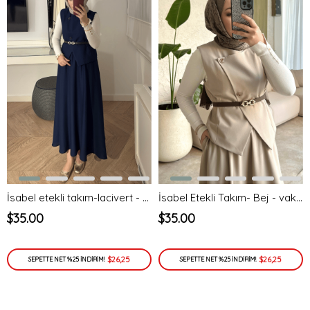
İsabel etekli takım-lacivert - vakronline
İsabel Etekli Takım- Bej - vakronline
$35.00
$35.00
$26,25
$26,25
SEPETTE NET %25 İNDİRİM!
SEPETTE NET %25 İNDİRİM!