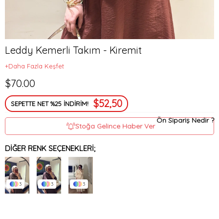
Leddy Kemerli Takım - Kiremit
+Daha Fazla Keşfet
$70.00
$52,50
SEPETTE NET %25 İNDİRİM!
Ön Sipariş Nedir ?
Stoğa Gelince Haber Ver
DIĞER RENK SEÇENEKLERI;
3
3
3