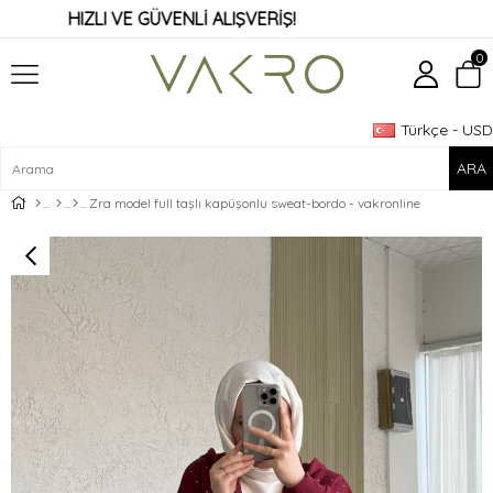
HIZLI VE GÜVENLİ ALIŞVERİŞ!
0
Türkçe - USD
Üye Girişi
Üye Ol
Zra model full taşlı kapüşonlu sweat-bordo - vakronline