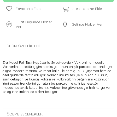
Favorilere Ekle
İstek Listeme Ekle
Fiyat Düşünce Haber
Gelince Haber Ver
Ver
ÜRÜN ÖZELLIKLERI
Zra Model Full Taşlı Kapüşonlu Sweat-bordo - Vakronline modelleri
Vakronline tesettür giyim koleksiyonunun en şık parçaları arasında yer
alıyor. Modern tasarımı ve rahat kalıbı ile hem günlük yaşamda hem de
özel günlerde tercih ediliyor. Vakronline kalitesiyle sunulan bu ürün,
zarif detayları ve kumaş kalitesi ile kullanıcıların beğenisini kazanıyor.
Yeni sezon trendlerini yansıtan bu parçalar ile stilinize tesettür
modasında şıklık katabilirsiniz. Vakronline güvencesiyle hızlı kargo ve
kolay iade imkânı da sizleri bekliyor.
ÖDEME SEÇENEKLERI