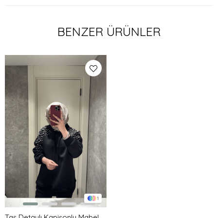
BENZER ÜRÜNLER
1
Taş Detaylı Kapişonlu Mabel Scuba Sweat Siyah