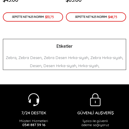
$33,75
$48,75
SEPETTE NET %25 İNDİRİM!
SEPETTE NET %25 İNDİRİM!
Etiketler
,
,
,
,
Zebra
Zebra Desen
Zebra Desen Hırka-siyah
Zebra Hırka-siyah
,
,
,
Desen
Desen Hırka-siyah
Hırka-siyah
GÜVENLİ ALIŞVERİŞ
7/24 DESTEK
İyzico ile güvenli
Müşteri Hizmetleri
ödeme sağlıyoruz
0541 887 39 16