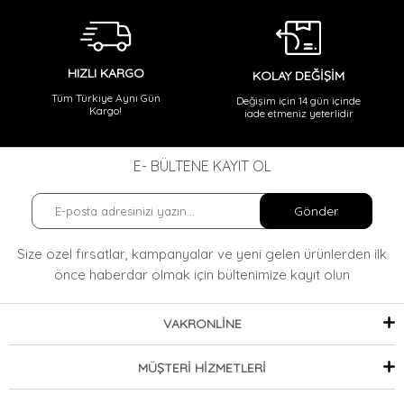
HIZLI KARGO
KOLAY DEĞİŞİM
Tüm Türkiye Aynı Gün
Değişim için 14 gün içinde
Kargo!
iade etmeniz yeterlidir
E- BÜLTENE KAYIT OL
Gönder
Size özel fırsatlar, kampanyalar ve yeni gelen ürünlerden ilk
önce haberdar olmak
için bültenimize kayıt olun
VAKRONLİNE
MÜŞTERİ HİZMETLERİ