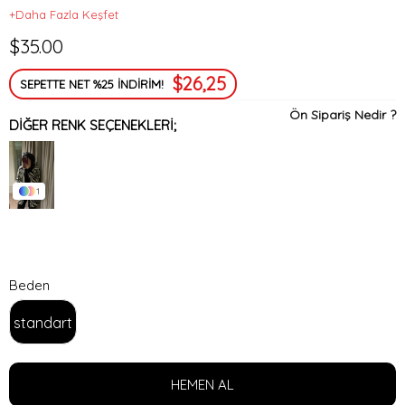
+Daha Fazla Keşfet
$35.00
$26,25
SEPETTE NET %25 İNDİRİM!
Ön Sipariş Nedir ?
DIĞER RENK SEÇENEKLERI;
1
Beden
standart