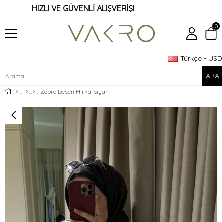
HIZLI VE GÜVENLİ ALIŞVERİŞ!
0
Türkçe - USD
Üye Girişi
Üye Ol
Zebra Desen Hırka-siyah