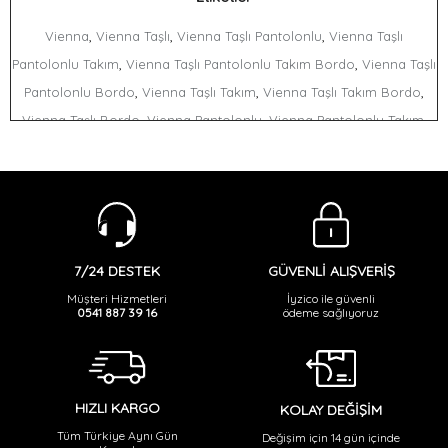
,
,
,
Vienna
Vienna Taşlı
Vienna Taşlı Pantolonlu
Vienna Taşlı
,
,
Pantolonlu Takım
Vienna Taşlı Pantolonlu Takım Bordo
Vienna Taşlı
,
,
,
Pantolonlu Bordo
Vienna Taşlı Takım
Vienna Taşlı Takım Bordo
,
,
,
Vienna Taşlı Bordo
Vienna Pantolonlu
Vienna Pantolonlu Takım
,
,
Vienna Pantolonlu Takım Bordo
Vienna Pantolonlu Bordo
Vienna
,
,
,
,
,
Takım
Vienna Takım Bordo
Vienna Bordo
Taşlı
Taşlı Pantolonlu
,
,
Taşlı Pantolonlu Takım
Taşlı Pantolonlu Takım Bordo
Taşlı
,
,
,
,
Pantolonlu Bordo
Taşlı Takım
Taşlı Takım Bordo
Taşlı Bordo
,
,
,
Pantolonlu
Pantolonlu Takım
Pantolonlu Takım Bordo
Pantolonlu
GÜVENLİ ALIŞVERİŞ
7/24 DESTEK
,
,
,
,
Bordo
Takım
Takım Bordo
Bordo
İyzico ile güvenli
Müşteri Hizmetleri
ödeme sağlıyoruz
0541 887 39 16
HIZLI KARGO
KOLAY DEĞİŞİM
Tüm Türkiye Aynı Gün
Değişim için 14 gün içinde