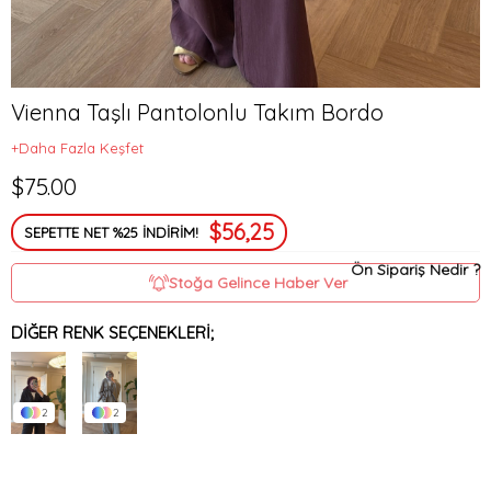
Vienna Taşlı Pantolonlu Takım Bordo
+Daha Fazla Keşfet
$75.00
$56,25
SEPETTE NET %25 İNDİRİM!
Ön Sipariş Nedir ?
Stoğa Gelince Haber Ver
DIĞER RENK SEÇENEKLERI;
2
2