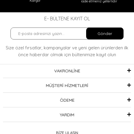
Kargo!
iade etmeniz yeterlidir
E- BÜLTENE KAYIT OL
Gönder
Size özel fırsatlar, kampanyalar ve yeni gelen ürünlerden ilk
önce haberdar olmak
için bültenimize kayıt olun
VAKRONLİNE
MÜŞTERİ HİZMETLERİ
ÖDEME
YARDIM
BİZE ULAŞIN