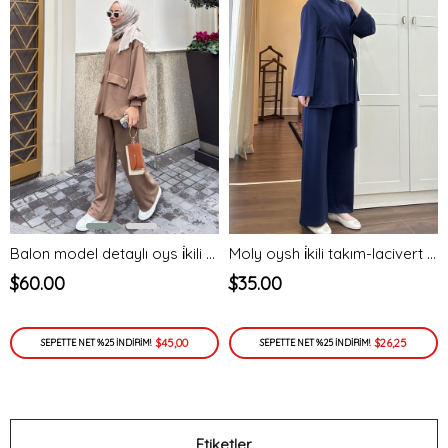
Balon model detaylı oys i̇kili takım-bej - vakronline
Moly oysh i̇kili takım-lacivert - vakronline
$60.00
$35.00
$45,00
$26,25
SEPETTE NET %25 İNDİRİM!
SEPETTE NET %25 İNDİRİM!
Etiketler