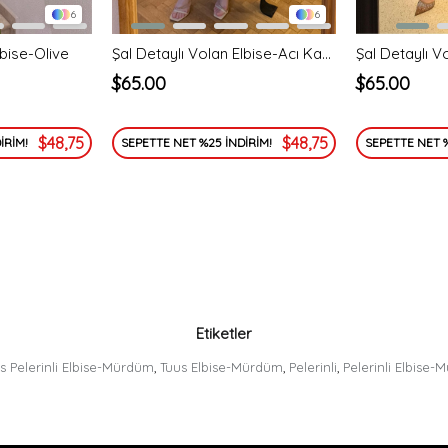
6
6
lbise-Olive
Şal Detaylı Volan Elbise-Acı Kahve
Şal Detaylı V
$65.00
$65.00
$48,75
$48,75
İRİM!
SEPETTE NET %25 İNDİRİM!
SEPETTE NET %
Etiketler
s Pelerinli Elbise-Mürdüm
,
Tuus Elbise-Mürdüm
,
Pelerinli
,
Pelerinli Elbise