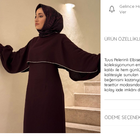
Gelince H
Ver
ÜRÜN ÖZELLIKL
Tuus Pelerinli Elbi
koleksiyonunun en ş
kalıbı ile hem günl
kalitesiyle sunulan 
beğenisini kazanıyor
tesettür modasında 
kolay iade imkânı da
ÖDEME SEÇENEK