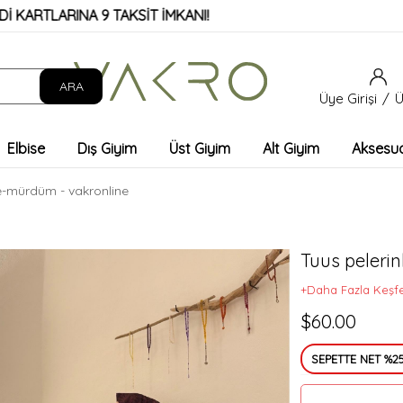
ARINA 9 TAKSİT İMKANI!
KAPI
Üye Girişi
Ü
Elbise
Dış Giyim
Üst Giyim
Alt Giyim
Aksesu
se-mürdüm - vakronline
Tuus pelerin
+Daha Fazla Keşf
$60.00
SEPETTE NET %25