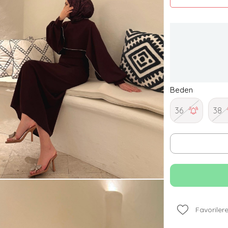
Beden
36
38
Favorilere