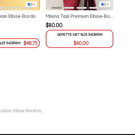
6
3
olan Elbise-Bordo
Milena Taşlı Premium Elbise-Bordo
$80.00
SEPETTE NET %25 İNDİRİM!
$48,75
$60,00
25 İNDİRİM!
-Mürdüm
,
Elbise-Mürdüm
,