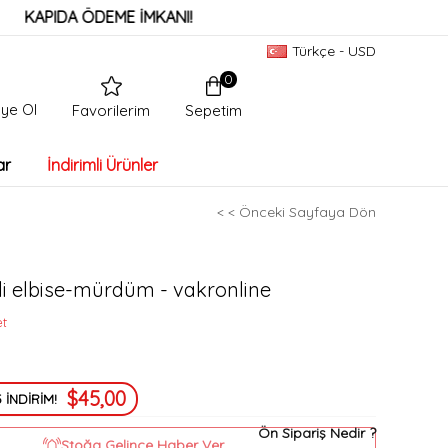
DA ÖDEME İMKANI!
HIZLI 
Türkçe - USD
0
ye Ol
Sepetim
Favorilerim
ar
İndirimli Ürünler
< < Önceki Sayfaya Dön
li elbise-mürdüm - vakronline
et
$45,00
 İNDİRİM!
Ön Sipariş Nedir ?
Stoğa Gelince Haber Ver