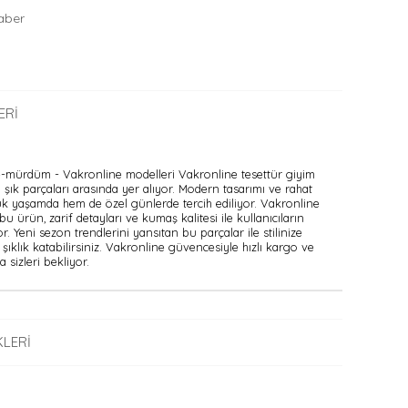
aber
ERI
se-mürdüm - Vakronline modelleri Vakronline tesettür giyim
ık parçaları arasında yer alıyor. Modern tasarımı ve rahat
ük yaşamda hem de özel günlerde tercih ediliyor. Vakronline
bu ürün, zarif detayları ve kumaş kalitesi ile kullanıcıların
. Yeni sezon trendlerini yansıtan bu parçalar ile stilinize
şıklık katabilirsiniz. Vakronline güvencesiyle hızlı kargo ve
 sizleri bekliyor.
LERI