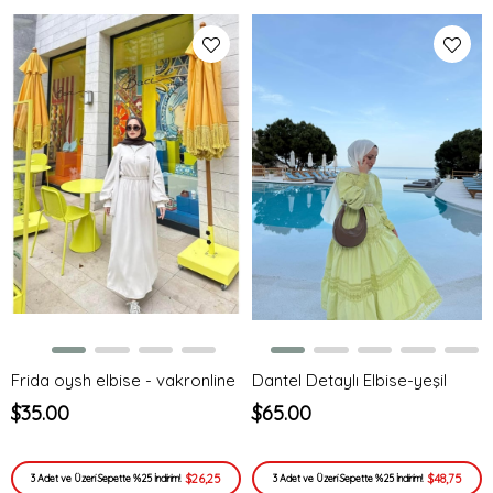
Frida oysh elbise - vakronline
Dantel Detaylı Elbise-yeşil
$35.00
$65.00
$26,25
$48,75
3 Adet ve Üzeri Sepette %25 İndirim!
3 Adet ve Üzeri Sepette %25 İndirim!