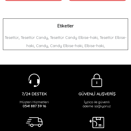
Etiketler
,
,
,
Tesettür
Tesettür Candy
Tesettür Candy Elbise-haki
Tesettür Elbise-
,
,
,
,
haki
Candy
Candy Elbise-haki
Elbise-haki
GÜVENLİ ALIŞVERİŞ
7/24 DESTEK
İyzico ile güvenli
Müşteri Hizmetleri
ödeme sağlıyoruz
0541 887 39 16