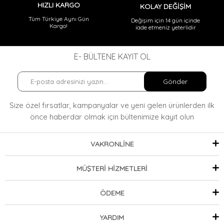
HIZLI KARGO
KOLAY DEĞİŞİM
Tüm Türkiye Aynı Gün
Değişim için 14 gün içinde
Kargo!
iade etmeniz yeterlidir
E- BÜLTENE KAYIT OL
Gönder
Size özel fırsatlar, kampanyalar ve yeni gelen ürünlerden ilk
önce haberdar olmak
için bültenimize kayıt olun
VAKRONLİNE
MÜŞTERİ HİZMETLERİ
ÖDEME
YARDIM