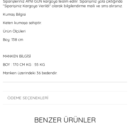
Siparişleriniz AYNI GÜN kargoya teslim edilir. Siparişiniz yola çıktığında
"Siparişiniz Kargoya Verildi" olarak bilgilendirme maili ve sms alırsınız.
Kumaş Bilgisi
Keten kumaşa sahiptir.
Ürün Ölçüleri
Boy :138 cm
MANKEN BİLGİSİ
BOY : 170 CM KG : 55 KG
Manken üzerindeki 36 bedendir.
ÖDEME SEÇENEKLERI
BENZER ÜRÜNLER