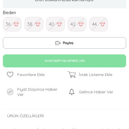
Beden
36
38
40
42
44
Paylaş
WHATSAPP'TAN SIPARIŞ VER
Favorilere Ekle
İstek Listeme Ekle
Fiyat Düşünce Haber
Gelince Haber Ver
Ver
ÜRÜN ÖZELLIKLERI