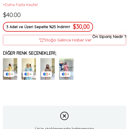
+Daha Fazla Keşfet
$40.00
$30,00
3 Adet ve Üzeri Sepette %25 İndirim!
Ön Sipariş Nedir ?
Stoğa Gelince Haber Ver
DIĞER RENK SEÇENEKLERI;
4
4
4
4
Ürün stoklarımızda kalmamıştır.