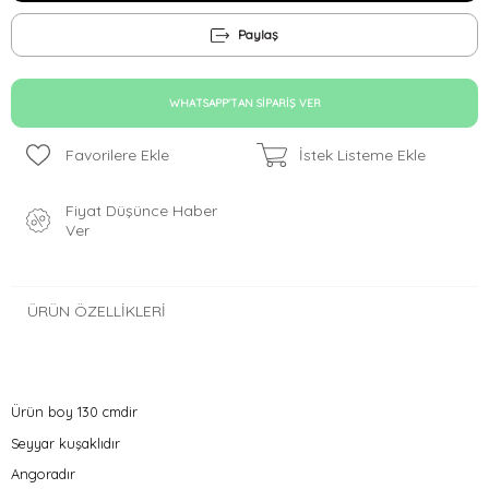
Paylaş
WHATSAPP'TAN SIPARIŞ VER
Favorilere Ekle
İstek Listeme Ekle
Fiyat Düşünce Haber
Ver
ÜRÜN ÖZELLIKLERI
Ürün boy 130 cmdir
Seyyar kuşaklıdır
Angoradır