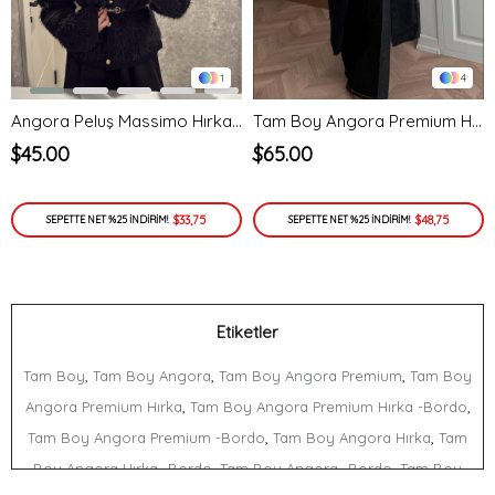
1
4
Angora Peluş Massimo Hırka-siyah
Tam Boy Angora Premium Hırka-Siyah
$45.00
$65.00
$33,75
$48,75
SEPETTE NET %25 İNDİRİM!
SEPETTE NET %25 İNDİRİM!
Etiketler
,
,
,
Tam Boy
Tam Boy Angora
Tam Boy Angora Premium
Tam Boy
,
,
Angora Premium Hırka
Tam Boy Angora Premium Hırka -Bordo
,
,
Tam Boy Angora Premium -Bordo
Tam Boy Angora Hırka
Tam
,
,
Boy Angora Hırka -Bordo
Tam Boy Angora -Bordo
Tam Boy