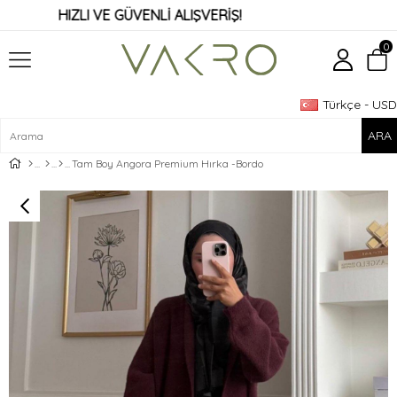
HIZLI VE GÜVENLİ ALIŞVERİŞ!
0
Türkçe - USD
Üye Girişi
Üye Ol
Tam Boy Angora Premium Hırka -Bordo