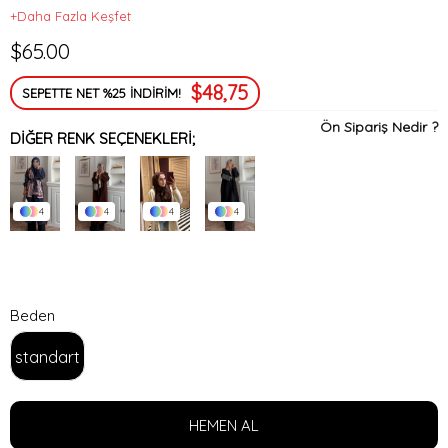
+Daha Fazla Keşfet
$65.00
$48,75
SEPETTE NET %25 İNDİRİM!
Ön Sipariş Nedir ?
DIĞER RENK SEÇENEKLERI;
4
4
4
4
Beden
standart