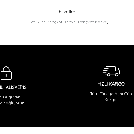
Etiketler
Süet
,
Süet Trençkot-Kahve
,
Trençkot-Kahve
,
HIZLI KARGO
Lİ ALIŞVERİŞ
Tüm Türkiye Aynı Gün
o ile güvenli
Kargo!
 sağlıyoruz