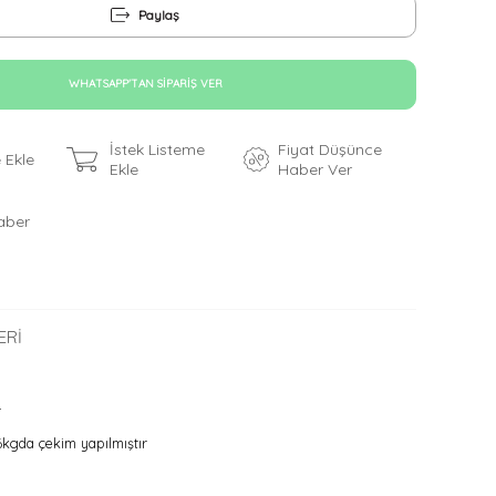
Paylaş
WHATSAPP'TAN SIPARIŞ VER
İstek Listeme
Fiyat Düşünce
 Ekle
Ekle
Haber Ver
aber
ERI
r
gda çekim yapılmıştır