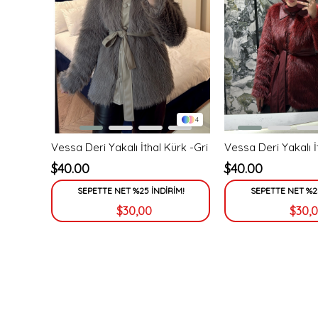
4
Vessa Deri Yakalı İthal Kürk -Gri
$40.00
$40.00
SEPETTE NET %25 İNDİRİM!
SEPETTE NET %25
$30,00
$30,