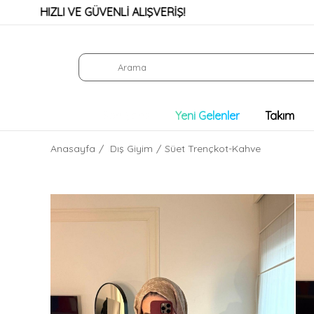
HIZLI VE GÜVENLİ ALIŞVERİŞ!
KR
Son Şans
Yeni Gelenler
Takım
Anasayfa
Dış Giyim
Süet Trençkot-Kahve