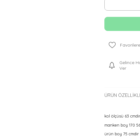
Favorilere
Gelince H
Ver
ÜRÜN ÖZELLIKL
kol ölçüsü 63 cmdi
manken boy 170 56k
ürün boy 75 cmdir