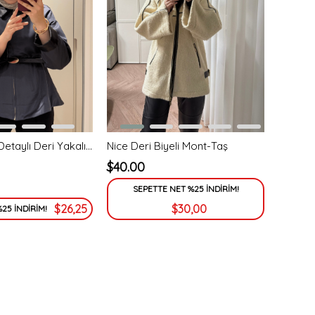
Barbour Bel Detaylı Deri Yakalı Trençkot-Antrasit
Nice Deri Biyeli Mont-Taş
$40.00
SEPETTE NET %25 İNDİRİM!
$26,25
$30,00
25 İNDİRİM!