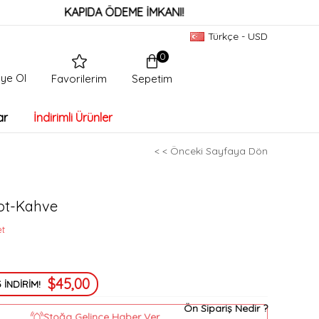
KAPIDA ÖDEME İMKANI!
Türkçe - USD
0
ye Ol
Sepetim
Favorilerim
ar
İndirimli Ürünler
< < Önceki Sayfaya Dön
ot-Kahve
et
$45,00
 İNDİRİM!
Ön Sipariş Nedir ?
Stoğa Gelince Haber Ver