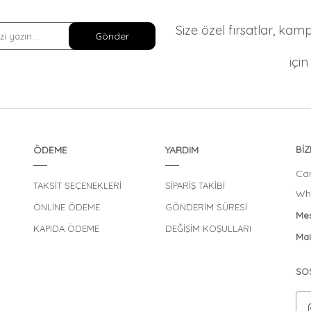
Size özel fırsatlar, ka
Gönder
içi
ÖDEME
YARDIM
BİZ
Can
TAKSİT SEÇENEKLERİ
SİPARİŞ TAKİBİ
Wha
ONLİNE ÖDEME
GÖNDERİM SÜRESİ
Mes
KAPIDA ÖDEME
DEĞİŞİM KOŞULLARI
Mai
SO