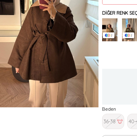
DIĞER RENK SEÇ
2
2
Beden
36-38
40-