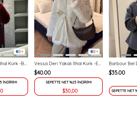
4
4
Vessa Deri Yakalı İthal Kürk -Bordo
Vessa Deri Yakalı İthal Kürk -Ekru
$40.00
$35.00
 İNDİRİM!
SEPETTE NET %25 İNDİRİM!
00
$30,00
SEPETTE NET %