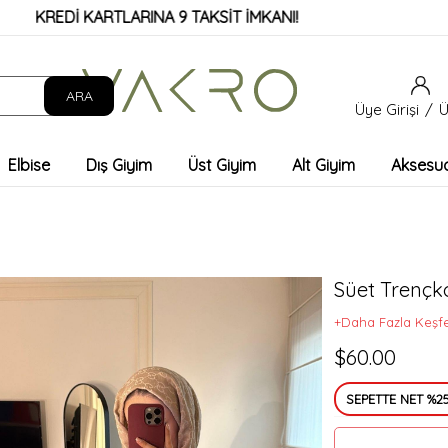
EDİ KARTLARINA 9 TAKSİT İMKANI!
Üye Girişi
Ü
Elbise
Dış Giyim
Üst Giyim
Alt Giyim
Aksesu
Süet Trençk
+Daha Fazla Keşf
$60.00
SEPETTE NET %25