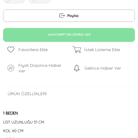
Paylaş
WHATSAPP'TAN SIPARIŞ VER
Favorilere Ekle
İstek Listeme Ekle
Fiyat Düşünce Haber
Gelince Haber Ver
Ver
ÜRÜN ÖZELLIKLERI
1 BEDEN
ÜST UZUNLUĞU 51 CM
KOL 60 CM