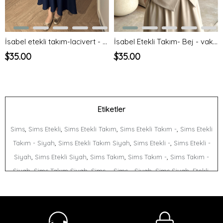
İsabel etekli takım-lacivert - vakronline
İsabel Etekli Takım- Bej - vakronline
$35.00
$35.00
Etiketler
,
,
,
,
Sims
Sims Etekli
Sims Etekli Takım
Sims Etekli Takım -
Sims Etekli
,
,
,
Takım - Siyah
Sims Etekli Takım Siyah
Sims Etekli -
Sims Etekli -
,
,
,
,
Siyah
Sims Etekli Siyah
Sims Takım
Sims Takım -
Sims Takım -
,
,
,
,
,
,
Siyah
Sims Takım Siyah
Sims -
Sims - Siyah
Sims Siyah
Etekli
,
,
,
,
Etekli Takım
Etekli Takım -
Etekli Takım - Siyah
Etekli Takım Siyah
,
,
,
,
,
,
Etekli -
Etekli - Siyah
Etekli Siyah
Takım
Takım -
Takım - Siyah
,
,
,
Takım Siyah
- Siyah
Siyah