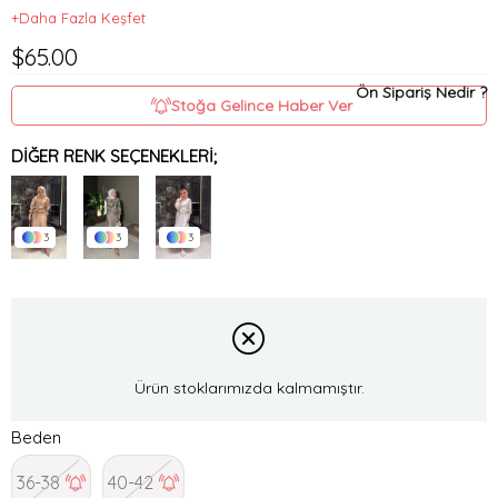
+Daha Fazla Keşfet
$65.00
Ön Sipariş Nedir ?
Stoğa Gelince Haber Ver
DIĞER RENK SEÇENEKLERI;
3
3
3
Ürün stoklarımızda kalmamıştır.
Beden
36-38
40-42