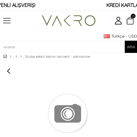
Lİ ALIŞVERİŞ!
KREDİ KARTLARI
0
Türkçe - USD
Üye Girişi
Üye Ol
Scuba etekli takım-lacivert - vakronline