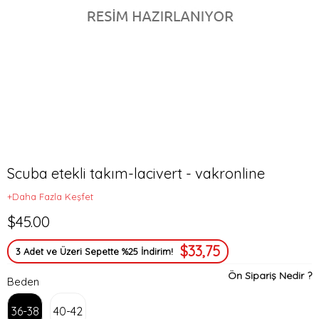
Scuba etekli takım-lacivert - vakronline
+Daha Fazla Keşfet
$45.00
$33,75
3 Adet ve Üzeri Sepette %25 İndirim!
Ön Sipariş Nedir ?
Beden
36-38
40-42