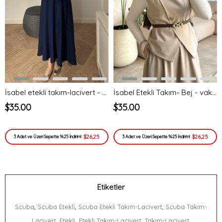
İsabel etekli takım-lacivert - vakronline
İsabel Etekli Takım- Bej - vakronline
$35.00
$35.00
$26,25
$26,25
3 Adet ve Üzeri Sepette %25 İndirim!
3 Adet ve Üzeri Sepette %25 İndirim!
Etiketler
,
,
,
Scuba
Scuba Etekli
Scuba Etekli Takım-Lacivert
Scuba Takım-
,
,
,
,
Lacivert
Etekli
Etekli Takım-Lacivert
Takım-Lacivert