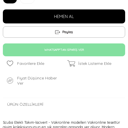
Paylaş
WHATSAPP'TAN SIPARIŞ VER
Favorilere Ekle
İstek Listeme Ekle
Fiyat Düşünce Haber
Ver
ÜRÜN ÖZELLIKLERI
Scuba Etekli Takım-lacivert - Vakronline modelleri Vakronline tesettür
giyim koleksiyonunun en şık parçaları arasında yer alıyor. Modern