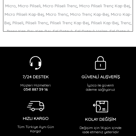
,
,
,
,
Micro
Micro Piliseli
Micro Piliseli Trenç
Micro Piliseli Trenç Kap-Bej
,
,
,
Micro Piliseli Kap-Bej
Micro Trenç
Micro Trenç Kap-Bej
Micro Kap-
,
,
,
,
,
,
Bej
Piliseli
Piliseli Trenç
Piliseli Trenç Kap-Bej
Piliseli Kap-Bej
Trenç
,
,
,
,
Trenç Kap-Bej
Kap-Bej
Şal Detaylı
Şal Detaylı Volan
Şal Detaylı
,
,
,
Volan Elbise-petrol
Şal Detaylı Elbise-petrol
Şal Volan
Şal Volan
,
,
,
,
Elbise-petrol
Şal Elbise-petrol
Detaylı
Detaylı Volan
Detaylı Volan
,
,
,
,
Elbise-petrol
Detaylı Elbise-petrol
Volan
Volan Elbise-petrol
Elbise-
,
petrol
GÜVENLİ ALIŞVERİŞ
7/24 DESTEK
İyzico ile güvenli
Müşteri Hizmetleri
ödeme sağlıyoruz
0541 887 39 16
HIZLI KARGO
KOLAY DEĞİŞİM
Tüm Türkiye Aynı Gün
Değişim için 14 gün içinde
Kargo!
iade etmeniz yeterlidir