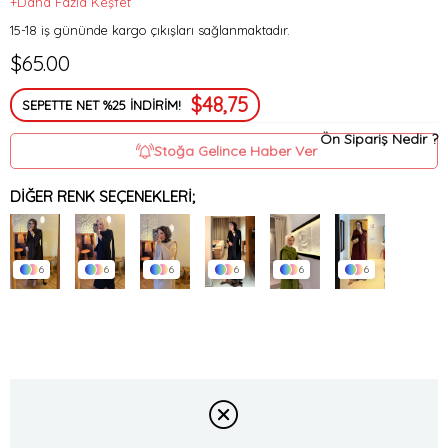
+Daha Fazla Keşfet
15-18 iş gününde kargo çıkışları sağlanmaktadır.
$65.00
$48,75
SEPETTE NET %25 İNDİRİM!
Ön Sipariş Nedir ?
Stoğa Gelince Haber Ver
DIĞER RENK SEÇENEKLERI;
6
6
6
6
6
6