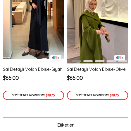
6
6
Şal Detaylı Volan Elbise-Siyah
Şal Detaylı Volan Elbise-Olive
$65.00
$65.00
$48,75
$48,75
SEPETTE NET %25 İNDİRİM!
SEPETTE NET %25 İNDİRİM!
Etiketler