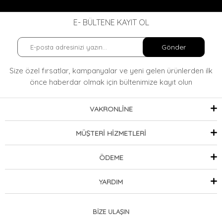
E- BÜLTENE KAYIT OL
Gönder
Size özel fırsatlar, kampanyalar ve yeni gelen ürünlerden ilk
önce haberdar olmak
için bültenimize kayıt olun
VAKRONLİNE
MÜŞTERİ HİZMETLERİ
ÖDEME
YARDIM
BİZE ULAŞIN