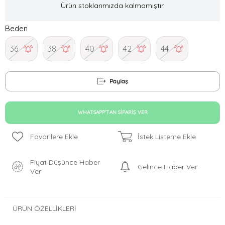
Ürün stoklarımızda kalmamıştır.
Beden
36
38
40
42
44
Paylaş
WHATSAPP'TAN SIPARIŞ VER
Favorilere Ekle
İstek Listeme Ekle
Fiyat Düşünce Haber
Gelince Haber Ver
Ver
ÜRÜN ÖZELLIKLERI