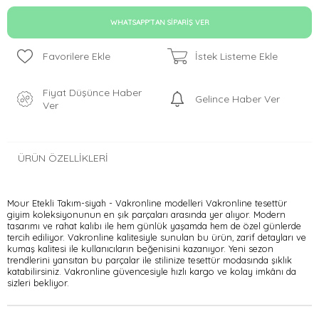
WHATSAPP'TAN SIPARIŞ VER
Favorilere Ekle
İstek Listeme Ekle
Fiyat Düşünce Haber
Gelince Haber Ver
Ver
ÜRÜN ÖZELLIKLERI
Mour Etekli Takım-siyah - Vakronline modelleri Vakronline tesettür
giyim koleksiyonunun en şık parçaları arasında yer alıyor. Modern
tasarımı ve rahat kalıbı ile hem günlük yaşamda hem de özel günlerde
tercih ediliyor. Vakronline kalitesiyle sunulan bu ürün, zarif detayları ve
kumaş kalitesi ile kullanıcıların beğenisini kazanıyor. Yeni sezon
trendlerini yansıtan bu parçalar ile stilinize tesettür modasında şıklık
katabilirsiniz. Vakronline güvencesiyle hızlı kargo ve kolay imkânı da
sizleri bekliyor.