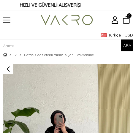
HIZLI VE GÜVENLİ ALIŞVERİŞ!
0
Türkçe - USD
Üye Girişi
Üye Ol
Rafael Caaz etekli takım-siyah - vakronline