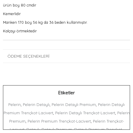
ürün boy 80 cmdir
Kemerlidir
Manken 170 boy 56 kg da 36 beden kullanmıştır.
Kalçayı örtmektedir
ÖDEME SEÇENEKLERI
Etiketler
,
,
,
Pelerin
Pelerin Detaylı
Pelerin Detaylı Premium
Pelerin Detaylı
,
,
Premium Trençkot-Lacivert
Pelerin Detaylı Trençkot-Lacivert
Pelerin
,
,
Premium
Pelerin Premium Trençkot-Lacivert
Pelerin Trençkot-
,
,
,
Lacivert
Detaylı
Detaylı Premium
Detaylı Premium Trençkot-