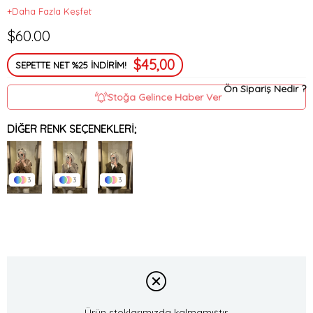
+Daha Fazla Keşfet
$60.00
$45,00
SEPETTE NET %25 İNDİRİM!
Ön Sipariş Nedir ?
Stoğa Gelince Haber Ver
DIĞER RENK SEÇENEKLERI;
3
3
3
Ürün stoklarımızda kalmamıştır.