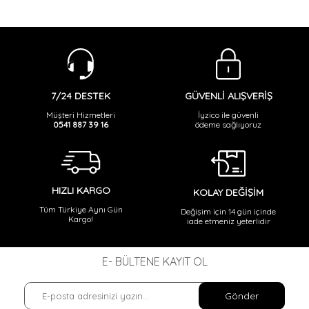
,
,
,
Lacivert
Detaylı Trençkot-Lacivert
Premium
Premium Trençkot-
,
,
Lacivert
Trençkot-Lacivert
GÜVENLİ ALIŞVERİŞ
7/24 DESTEK
İyzico ile güvenli
Müşteri Hizmetleri
ödeme sağlıyoruz
0541 887 39 16
HIZLI KARGO
KOLAY DEĞİŞİM
Tüm Türkiye Aynı Gün
Değişim için 14 gün içinde
Kargo!
iade etmeniz yeterlidir
E- BÜLTENE KAYIT OL
Gönder