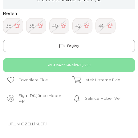
Beden
36
38
40
42
44
Paylaş
WHATSAPP'TAN SIPARIŞ VER
Favorilere Ekle
İstek Listeme Ekle
Fiyat Düşünce Haber
Gelince Haber Ver
Ver
ÜRÜN ÖZELLIKLERI