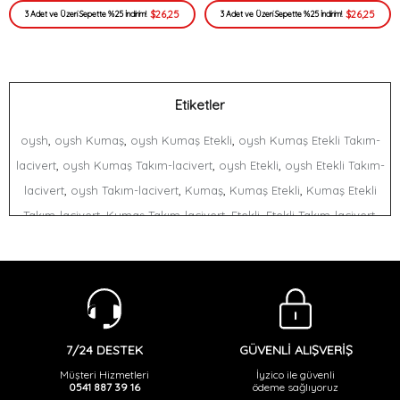
$26,25
$26,25
3 Adet ve Üzeri Sepette %25 İndirim!
3 Adet ve Üzeri Sepette %25 İndirim!
Etiketler
,
,
,
oysh
oysh Kumaş
oysh Kumaş Etekli
oysh Kumaş Etekli Takım-
,
,
,
lacivert
oysh Kumaş Takım-lacivert
oysh Etekli
oysh Etekli Takım-
,
,
,
,
lacivert
oysh Takım-lacivert
Kumaş
Kumaş Etekli
Kumaş Etekli
,
,
,
,
Takım-lacivert
Kumaş Takım-lacivert
Etekli
Etekli Takım-lacivert
,
Takım-lacivert
GÜVENLİ ALIŞVERİŞ
7/24 DESTEK
İyzico ile güvenli
Müşteri Hizmetleri
ödeme sağlıyoruz
0541 887 39 16