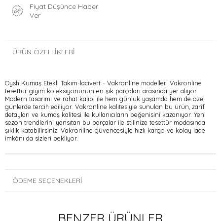
Fiyat Düşünce Haber
Ver
ÜRÜN ÖZELLIKLERI
Oysh Kumaş Etekli Takım-lacivert - Vakronline modelleri Vakronline
tesettür giyim koleksiyonunun en şık parçaları arasında yer alıyor.
Modern tasarımı ve rahat kalıbı ile hem günlük yaşamda hem de özel
günlerde tercih ediliyor. Vakronline kalitesiyle sunulan bu ürün, zarif
detayları ve kumaş kalitesi ile kullanıcıların beğenisini kazanıyor. Yeni
sezon trendlerini yansıtan bu parçalar ile stilinize tesettür modasında
şıklık katabilirsiniz. Vakronline güvencesiyle hızlı kargo ve kolay iade
imkânı da sizleri bekliyor.
ÖDEME SEÇENEKLERI
BENZER ÜRÜNLER