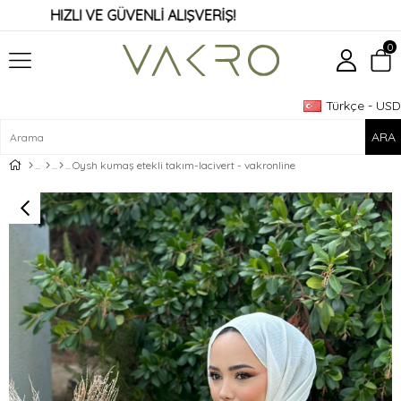
HIZLI VE GÜVENLİ ALIŞVERİŞ!
0
Türkçe - USD
Üye Girişi
Üye Ol
Oysh kumaş etekli takım-lacivert - vakronline