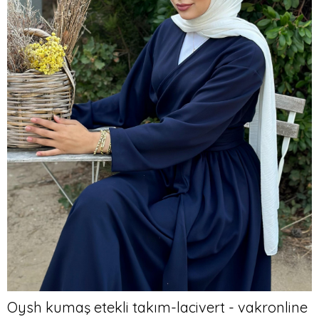
Oysh kumaş etekli takım-lacivert - vakronline