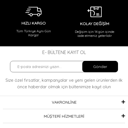
HIZLI KARGO
KOLAY DEĞİŞİM
Tüm Türkiye Aynı Gün
Değişim için 14 gün içinde
Kargo!
iade etmeniz yeterlidir
E- BÜLTENE KAYIT OL
Gönder
Size özel fırsatlar, kampanyalar ve yeni gelen ürünlerden ilk
önce haberdar olmak
için bültenimize kayıt olun
VAKRONLİNE
MÜŞTERİ HİZMETLERİ