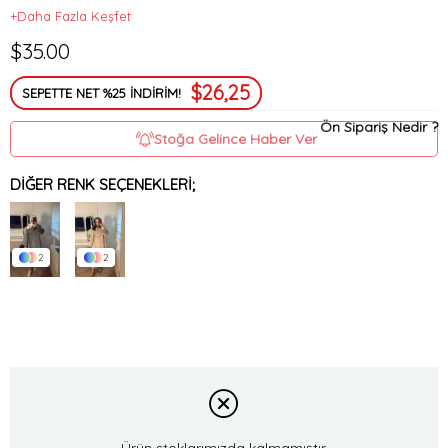
+Daha Fazla Keşfet
$35.00
$26,25
SEPETTE NET %25 İNDİRİM!
Ön Sipariş Nedir ?
Stoğa Gelince Haber Ver
DIĞER RENK SEÇENEKLERI;
2
2
Ürün stoklarımızda kalmamıştır.