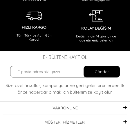
HIZLI KARGO
KOLAY DEĞİŞİM
Tüm Türkiye Aynı Gün
Değişim için 14 gün içinde
Kargo!
iade etmeniz yeterlidir
E- BÜLTENE KAYIT OL
Gönder
Size özel fırsatlar, kampanyalar ve yeni gelen ürünlerden ilk
önce haberdar olmak
için bültenimize kayıt olun
VAKRONLİNE
MÜŞTERİ HİZMETLERİ