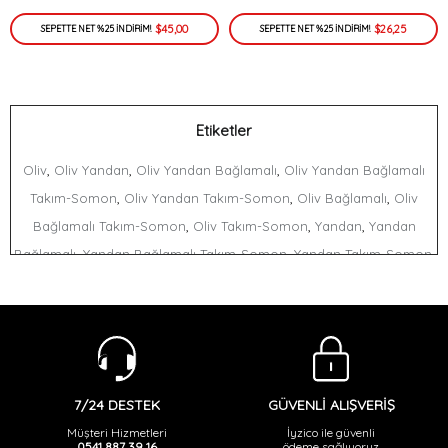
$45,00
$26,25
SEPETTE NET %25 İNDİRİM!
SEPETTE NET %25 İNDİRİM!
Etiketler
,
,
,
Oliv
Oliv Yandan
Oliv Yandan Bağlamalı
Oliv Yandan Bağlamalı
,
,
,
Takım-Somon
Oliv Yandan Takım-Somon
Oliv Bağlamalı
Oliv
,
,
,
Bağlamalı Takım-Somon
Oliv Takım-Somon
Yandan
Yandan
,
,
,
Bağlamalı
Yandan Bağlamalı Takım-Somon
Yandan Takım-Somon
,
,
,
Bağlamalı
Bağlamalı Takım-Somon
Takım-Somon
GÜVENLİ ALIŞVERİŞ
7/24 DESTEK
İyzico ile güvenli
Müşteri Hizmetleri
ödeme sağlıyoruz
0541 887 39 16