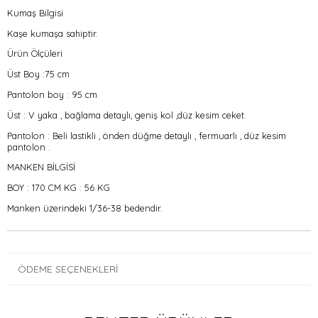
Kumaş Bilgisi
Kaşe kumaşa sahiptir.
Ürün Ölçüleri
Üst Boy :75 cm
Pantolon boy : 95 cm
Üst : V yaka , bağlama detaylı, geniş kol ,düz kesim ceket.
Pantolon : Beli lastikli , önden düğme detaylı , fermuarlı , düz kesim
pantolon .
MANKEN BİLGİSİ
BOY : 170 CM KG : 56 KG
Manken üzerindeki 1/36-38 bedendir.
ÖDEME SEÇENEKLERI