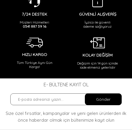
GÜVENLİ ALIŞVERİŞ
7/24 DESTEK
İyzico ile güvenli
Müşteri Hizmetleri
ödeme sağlıyoruz
0541 887 39 16
HIZLI KARGO
KOLAY DEĞİŞİM
Tüm Türkiye Aynı Gün
Değişim için 14 gün içinde
Kargo!
iade etmeniz yeterlidir
E- BÜLTENE KAYIT OL
Gönder
Size özel fırsatlar, kampanyalar ve yeni gelen ürünlerden ilk
önce haberdar olmak
için bültenimize kayıt olun