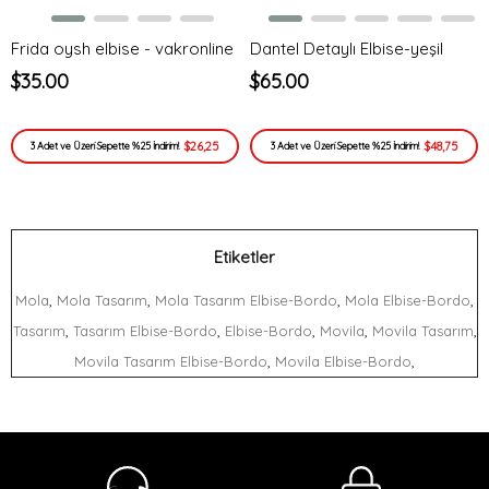
Frida oysh elbise - vakronline
Dantel Detaylı Elbise-yeşil
$35.00
$65.00
$26,25
$48,75
3 Adet ve Üzeri Sepette %25 İndirim!
3 Adet ve Üzeri Sepette %25 İndirim!
Etiketler
,
,
,
,
Mola
Mola Tasarım
Mola Tasarım Elbise-Bordo
Mola Elbise-Bordo
,
,
,
,
,
Tasarım
Tasarım Elbise-Bordo
Elbise-Bordo
Movila
Movila Tasarım
,
,
Movila Tasarım Elbise-Bordo
Movila Elbise-Bordo