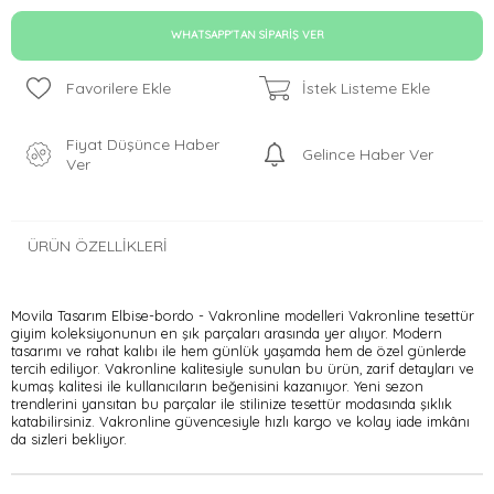
WHATSAPP'TAN SIPARIŞ VER
Favorilere Ekle
İstek Listeme Ekle
Fiyat Düşünce Haber
Gelince Haber Ver
Ver
ÜRÜN ÖZELLIKLERI
Movila Tasarım Elbise-bordo - Vakronline modelleri Vakronline tesettür
giyim koleksiyonunun en şık parçaları arasında yer alıyor. Modern
tasarımı ve rahat kalıbı ile hem günlük yaşamda hem de özel günlerde
tercih ediliyor. Vakronline kalitesiyle sunulan bu ürün, zarif detayları ve
kumaş kalitesi ile kullanıcıların beğenisini kazanıyor. Yeni sezon
trendlerini yansıtan bu parçalar ile stilinize tesettür modasında şıklık
katabilirsiniz. Vakronline güvencesiyle hızlı kargo ve kolay iade imkânı
da sizleri bekliyor.