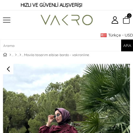
HIZLI VE GÜVENLİ ALIŞVERİŞ!
0
Türkçe - USD
Üye Girişi
Üye Ol
Movila tasarım elbise-bordo - vakronline