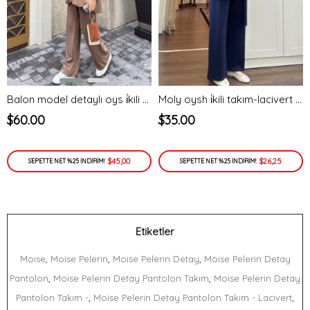
Balon model detaylı oys i̇kili takım-bej - vakronline
Moly oysh i̇kili takım-lacivert - vakronline
$60.00
$35.00
$45,00
$26,25
SEPETTE NET %25 İNDİRİM!
SEPETTE NET %25 İNDİRİM!
Etiketler
,
,
,
Moise
Moise Pelerin
Moise Pelerin Detay
Moise Pelerin Detay
,
,
Pantolon
Moise Pelerin Detay Pantolon Takım
Moise Pelerin Detay
,
,
Pantolon Takım -
Moise Pelerin Detay Pantolon Takım - Lacivert