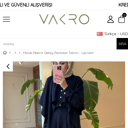
VE GÜVENLİ ALIŞVERİŞ!
KREDİ K
0
Türkçe - USD
Üye Girişi
Üye Ol
Moise Pelerin Detay Pantolon Takım - Lacivert