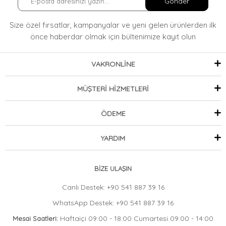
Gönder
,
,
,
Lacivert
Moise Detay Takım
Moise Detay Takım -
Moise Detay
,
,
,
Takım - Lacivert
Moise Detay Takım Lacivert
Moise Detay -
Moise
Size özel fırsatlar, kampanyalar ve yeni gelen ürünlerden ilk
,
,
,
Detay - Lacivert
Moise Detay Lacivert
Moise Pantolon
önce haberdar olmak
için bültenimize kayıt olun
VAKRONLİNE
MÜŞTERİ HİZMETLERİ
ÖDEME
YARDIM
BİZE ULAŞIN
Canlı Destek: +90 541 887 39 16
WhatsApp Destek: +90 541 887 39 16
Haftaiçi 09:00 - 18:00 Cumartesi 09:00 - 14:00
Mesai Saatleri: