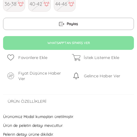
36-38
40-42
44-46
Paylaş
WHATSAPP'TAN SIPARIŞ VER
Favorilere Ekle
İstek Listeme Ekle
Fiyat Düşünce Haber
Gelince Haber Ver
Ver
ÜRÜN ÖZELLIKLERI
Ürünümüz Modal kumaştan üretilmiştir.
Ürün de peletin detayı mevcuttur.
Pelerin detayı ürüne dikilidir.