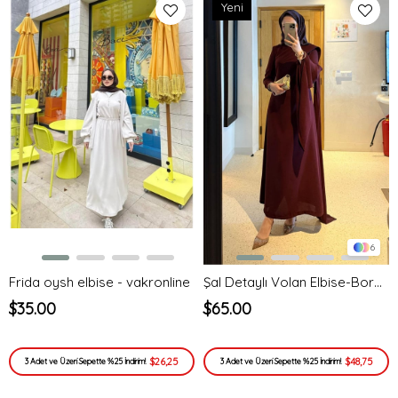
Yeni
Ürün
6
Frida oysh elbise - vakronline
Şal Detaylı Volan Elbise-Bordo
$35.00
$65.00
$26,25
$48,75
3 Adet ve Üzeri Sepette %25 İndirim!
3 Adet ve Üzeri Sepette %25 İndirim!