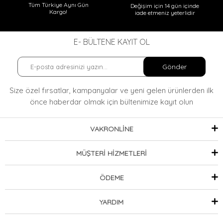
Tüm Türkiye Aynı Gün
Değişim için 14 gün içinde
Kargo!
iade etmeniz yeterlidir
E- BÜLTENE KAYIT OL
Gönder
Size özel fırsatlar, kampanyalar ve yeni gelen ürünlerden ilk
önce haberdar olmak
için bültenimize kayıt olun
VAKRONLİNE
MÜŞTERİ HİZMETLERİ
ÖDEME
YARDIM