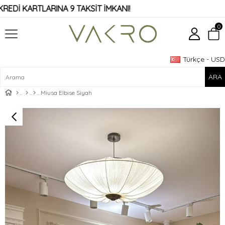
KAPIDA ÖDEME İMKANI!
0
Türkçe - USD
Üye Girişi
Üye Ol
Miusa Elbise Siyah