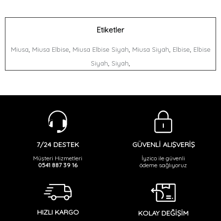
Etiketler
,
,
,
,
,
Miusa
Miusa Elbise
Miusa Elbise Siyah
Miusa Siyah
Elbise
Elbise
,
,
Siyah
Siyah
GÜVENLİ ALIŞVERİŞ
7/24 DESTEK
İyzico ile güvenli
Müşteri Hizmetleri
ödeme sağlıyoruz
0541 887 39 16
HIZLI KARGO
KOLAY DEĞİŞİM