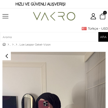
HIZLI VE GÜVENLİ ALIŞVERİŞ!
0
Türkçe - USD
Üye Girişi
Üye Ol
Lıze Leopar Ceket-Vizon