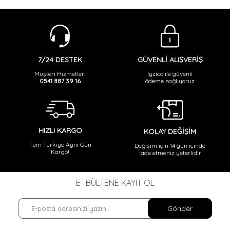
GÜVENLİ ALIŞVERİŞ
7/24 DESTEK
İyzico ile güvenli
Müşteri Hizmetleri
ödeme sağlıyoruz
0541 887 39 16
HIZLI KARGO
KOLAY DEĞİŞİM
Tüm Türkiye Aynı Gün
Değişim için 14 gün içinde
Kargo!
iade etmeniz yeterlidir
E- BÜLTENE KAYIT OL
Gönder