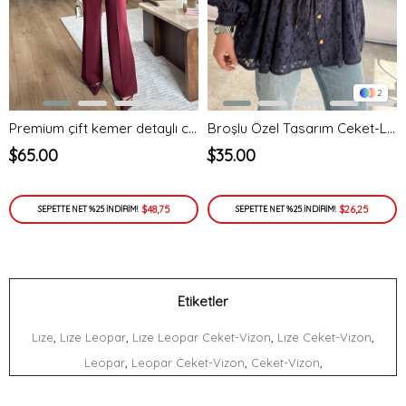
2
Premium çift kemer detaylı ceket takım - bordo - vakronline
Broşlu Özel Tasarım Ceket-Lacivert
$65.00
$35.00
$48,75
$26,25
SEPETTE NET %25 İNDİRİM!
SEPETTE NET %25 İNDİRİM!
Etiketler
,
,
,
,
Lıze
Lıze Leopar
Lıze Leopar Ceket-Vizon
Lıze Ceket-Vizon
,
,
,
Leopar
Leopar Ceket-Vizon
Ceket-Vizon