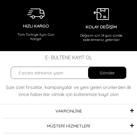
HIZLI KARGO
KOLAY DEĞİŞİM
Tüm Türkiye Aynı Gün
Değişim için 14 gün içinde
Kargo!
iade etmeniz yeterlidir
E- BÜLTENE KAYIT OL
Gönder
Size özel fırsatlar, kampanyalar ve yeni gelen ürünlerden ilk
önce haberdar olmak
için bültenimize kayıt olun
VAKRONLİNE
MÜŞTERİ HİZMETLERİ