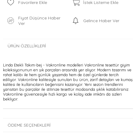
Favorilere Ekle
İstek Listeme Ekle
Fiyat Düşünce Haber
Gelince Haber Ver
Ver
ÜRÜN ÖZELLIKLERI
Linda Etekli Takım-bej - Vakronline modelleri Vakronline tesettür giyim
koleksiyonunun en şık parçaları arasında yer alıyor. Modern tasarımı ve
rahat kalıbı ile hem günlük yaşamda hem de özel günlerde tercih
ediliyor. Vakronline kalitesiyle sunulan bu ürün, zarif detayları ve kumaş
kalitesi ile kullanıcıların beğenisini kazanıyor. Yeni sezon trendlerini
yansıtan bu parçalar ile stilinize tesettür modasında şıklık katabilirsiniz.
Vakronline güvencesiyle hızlı kargo ve kolay iade imkânı da sizleri
bekliyor.
ÖDEME SEÇENEKLERI