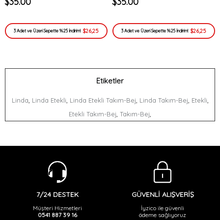
$35.00
$35.00
$26,25
$26,25
3 Adet ve Üzeri Sepette %25 İndirim!
3 Adet ve Üzeri Sepette %25 İndirim!
Etiketler
,
,
,
,
,
Linda
Linda Etekli
Linda Etekli Takım-Bej
Linda Takım-Bej
Etekli
,
,
Etekli Takım-Bej
Takım-Bej
GÜVENLİ ALIŞVERİŞ
7/24 DESTEK
İyzico ile güvenli
Müşteri Hizmetleri
ödeme sağlıyoruz
0541 887 39 16