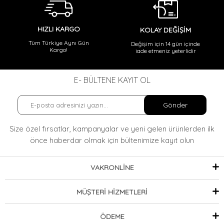
HIZLI KARGO
KOLAY DEĞİŞİM
Tüm Türkiye Aynı Gün
Değişim için 14 gün içinde
Kargo!
iade etmeniz yeterlidir
E- BÜLTENE KAYIT OL
Gönder
Size özel fırsatlar, kampanyalar ve yeni gelen ürünlerden ilk
önce haberdar olmak
için bültenimize kayıt olun
VAKRONLİNE
MÜŞTERİ HİZMETLERİ
ÖDEME