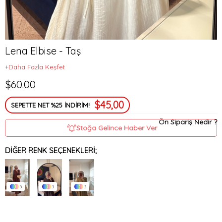
Lena Elbise - Taş
+Daha Fazla Keşfet
$60.00
$45,00
SEPETTE NET %25 İNDİRİM!
Ön Sipariş Nedir ?
Stoğa Gelince Haber Ver
DIĞER RENK SEÇENEKLERI;
3
3
3