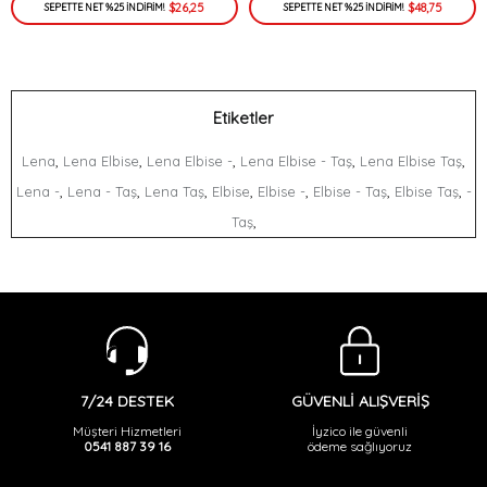
$26,25
$48,75
SEPETTE NET %25 İNDİRİM!
SEPETTE NET %25 İNDİRİM!
Etiketler
,
,
,
,
,
Lena
Lena Elbise
Lena Elbise -
Lena Elbise - Taş
Lena Elbise Taş
,
,
,
,
,
,
,
Lena -
Lena - Taş
Lena Taş
Elbise
Elbise -
Elbise - Taş
Elbise Taş
-
,
Taş
GÜVENLİ ALIŞVERİŞ
7/24 DESTEK
İyzico ile güvenli
Müşteri Hizmetleri
ödeme sağlıyoruz
0541 887 39 16