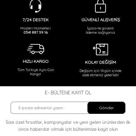
,
,
Premium Desenli Yelek-kahve
Premium Kürk
Premium Kürk Yelek-
,
,
,
,
kahve
Premium Yelek-kahve
Desenli
Desenli Kürk
Desenli Kürk
GÜVENLİ ALIŞVERİŞ
7/24 DESTEK
,
,
,
,
Yelek-kahve
Desenli Yelek-kahve
Kürk
Kürk Yelek-kahve
Yelek-
İyzico ile güvenli
Müşteri Hizmetleri
ödeme sağlıyoruz
0541 887 39 16
,
kahve
HIZLI KARGO
KOLAY DEĞİŞİM
Tüm Türkiye Aynı Gün
Değişim için 14 gün içinde
Kargo!
iade etmeniz yeterlidir
E- BÜLTENE KAYIT OL
Gönder
Size özel fırsatlar, kampanyalar ve yeni gelen ürünlerden ilk
önce haberdar olmak
için bültenimize kayıt olun