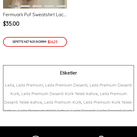
Fermuarlı Puf Sweatshirt Lacivert
$35.00
$26,25
SEPETTE NET %25 İNDİRİM!
Etiketler
,
,
,
Leila
Leila Premium
Leila Premium Desenli
Leila Premium Desenli
,
,
Kürk
Leila Premium Desenli Kürk Yelek-kahve
Leila Premium
,
,
Desenli Yelek-kahve
Leila Premium Kürk
Leila Premium Kürk Yelek-
,
,
,
,
kahve
Leila Premium Yelek-kahve
Leila Desenli
Leila Desenli Kürk
,
,
Leila Desenli Kürk Yelek-kahve
Leila Desenli Yelek-kahve
Leila
,
,
,
,
Kürk
Leila Kürk Yelek-kahve
Leila Yelek-kahve
Premium
Premium
,
,
,
Desenli
Premium Desenli Kürk
Premium Desenli Kürk Yelek-kahve