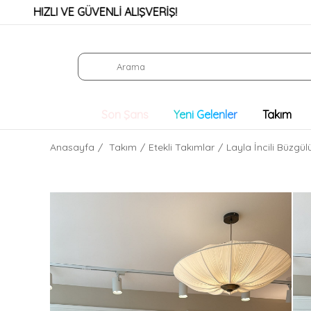
LI VE GÜVENLİ ALIŞVERİŞ!
KREDİ
Son Şans
Yeni Gelenler
Takım
Anasayfa
Takım
Etekli Takımlar
Layla İncili Büzgül