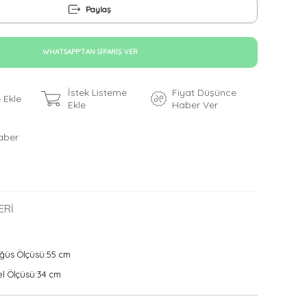
Paylaş
WHATSAPP'TAN SIPARIŞ VER
İstek Listeme
Fiyat Düşünce
 Ekle
Ekle
Haber Ver
aber
ERI
ğüs Ölçüsü:55 cm
l Ölçüsü:34 cm