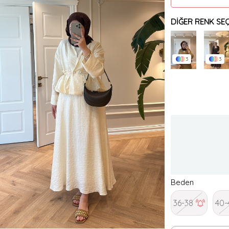
DIĞER RENK SEÇ
3
3
Beden
36-38
40-