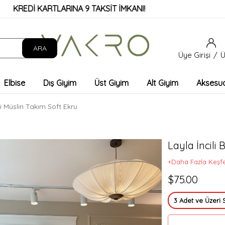
 KARTLARINA 9 TAKSİT İMKANI!
Üye Girişi
Ü
Elbise
Dış Giyim
Üst Giyim
Alt Giyim
Aksesu
ü Müslin Takım Soft Ekru
Layla İncili
+Daha Fazla Keşf
$75.00
3 Adet ve Üzeri 