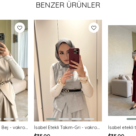
BENZER ÜRÜNLER
İsabel Etekli Takım- Bej - vakronline
İsabel Etekli Takım-Gri - vakronline