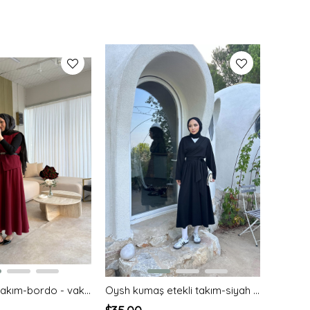
İsabel etekli takım-bordo - vakronline
Oysh kumaş etekli takım-siyah - vakronline