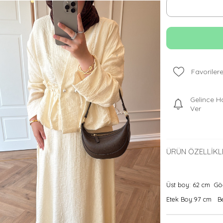
Favorilere
Gelince H
Ver
ÜRÜN ÖZELLIKL
Üst boy: 62 cm Gö
Etek Boy:97 cm Be