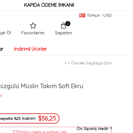
KAPIDA ÖDEME İMKANI!
Türkçe - USD
0
ye Ol
Sepetim
Favorilerim
ar
İndirimli Ürünler
< < Önceki Sayfaya Dön
 Büzgülü Müslin Takım Soft Ekru
et
$56,25
Sepette %25 İndirim!
Ön Sipariş Nedir ?
Stoğa Gelince Haber Ver