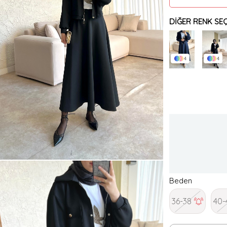
DIĞER RENK SEÇ
4
4
Beden
36-38
40-