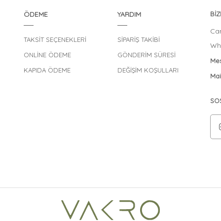
ÖDEME
YARDIM
BİZ
Can
TAKSİT SEÇENEKLERİ
SİPARİŞ TAKİBİ
Wha
ONLİNE ÖDEME
GÖNDERİM SÜRESİ
Mes
KAPIDA ÖDEME
DEĞİŞİM KOŞULLARI
Mai
SO