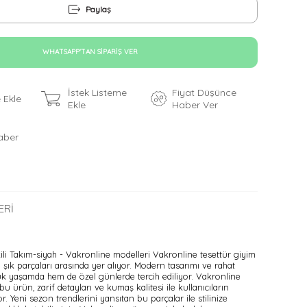
Paylaş
WHATSAPP'TAN SIPARIŞ VER
İstek Listeme
Fiyat Düşünce
 Ekle
Ekle
Haber Ver
aber
ERI
̇kili Takım-siyah - Vakronline modelleri Vakronline tesettür giyim
ık parçaları arasında yer alıyor. Modern tasarımı ve rahat
ük yaşamda hem de özel günlerde tercih ediliyor. Vakronline
bu ürün, zarif detayları ve kumaş kalitesi ile kullanıcıların
. Yeni sezon trendlerini yansıtan bu parçalar ile stilinize