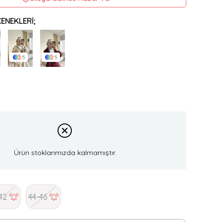
ENEKLERI;
5
5
Ürün stoklarımızda kalmamıştır.
42
44-46