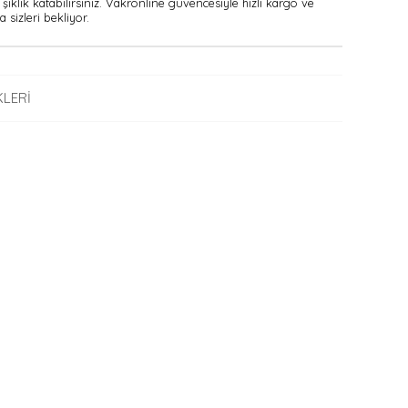
şıklık katabilirsiniz. Vakronline güvencesiyle hızlı kargo ve
 sizleri bekliyor.
LERI