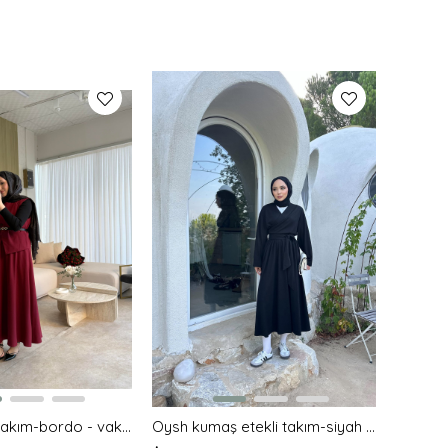
İsabel etekli takım-bordo - vakronline
Oysh kumaş etekli takım-siyah - vakronline