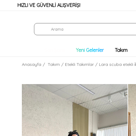
IZLI VE GÜVENLİ ALIŞVERİŞ!
KRED
Son Şans
Yeni Gelenler
Takım
Anasayfa
Takım
Etekli Takımlar
Lara scuba etekli i̇