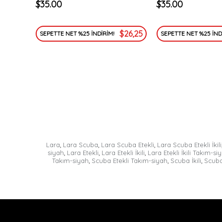
$35.00
$35.00
$26,25
SEPETTE NET %25 İNDİRİM!
SEPETTE NET %25 İND
Lara
,
Lara Scuba
,
Lara Scuba Etekli
,
Lara Scuba Etekli İkili
siyah
,
Lara Etekli
,
Lara Etekli İkili
,
Lara Etekli İkili Takım-si
Takım-siyah
,
Scuba Etekli Takım-siyah
,
Scuba İkili
,
Scuba