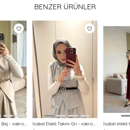
BENZER ÜRÜNLER
İsabel Etekli Takım- Bej - vakronline
İsabel Etekli Takım-Gri - vakronline