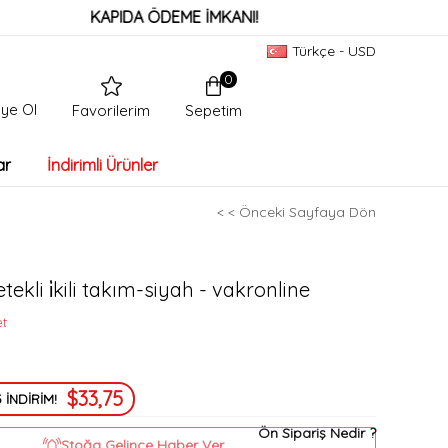
KAPIDA ÖDEME İMKANI!
Türkçe - USD
0
ye Ol
Sepetim
Favorilerim
ar
İndirimli Ürünler
< < Önceki Sayfaya Dön
ekli i̇kili takım-siyah - vakronline
et
$33,75
 İNDİRİM!
Ön Sipariş Nedir ?
Stoğa Gelince Haber Ver