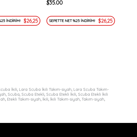
$35.00
$26,25
$26,25
25 İNDİRİM!
SEPETTE NET %25 İNDİRİM!
cuba İkili
,
Lara Scuba İkili Takım-siyah
,
Lara Scuba Takım-
yah
,
Scuba
,
Scuba Etekli
,
Scuba Etekli İkili
,
Scuba Etekli İkili
iyah
,
Etekli Takım-siyah
,
İkili
,
İkili Takım-siyah
,
Takım-siyah
,