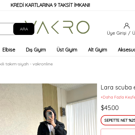
İ KARTLARINA 9 TAKSİT İMKANI!
Üye Girişi
Ü
Elbise
Dış Giyim
Üst Giyim
Alt Giyim
Aksesu
kili takım-siyah - vakronline
Lara scuba et
+Daha Fazla Keşf
$45.00
SEPETTE NET %25