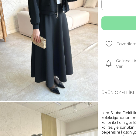
Favorilere
Gelince H
Ver
ÜRÜN ÖZELLIKL
Lara Scuba Etekli I
koleksiyonunun en ş
kalıbı ile hem günl
kalitesiyle sunulan 
beğenisini kazanıyor