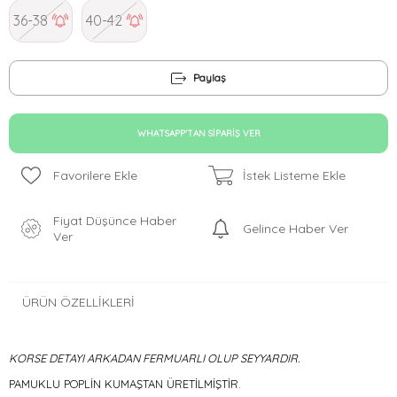
36-38
40-42
Paylaş
WHATSAPP'TAN SIPARIŞ VER
Favorilere Ekle
İstek Listeme Ekle
Fiyat Düşünce Haber
Gelince Haber Ver
Ver
ÜRÜN ÖZELLIKLERI
KORSE DETAYI ARKADAN FERMUARLI OLUP SEYYARDIR.
PAMUKLU POPLİN KUMAŞTAN ÜRETİLMİŞTİR.