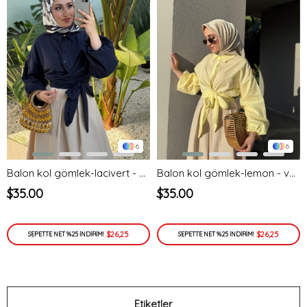
6
6
Balon kol gömlek-lacivert - vakronline
Balon kol gömlek-lemon - vakronline
$35.00
$35.00
$26,25
$26,25
SEPETTE NET %25 İNDİRİM!
SEPETTE NET %25 İNDİRİM!
Etiketler