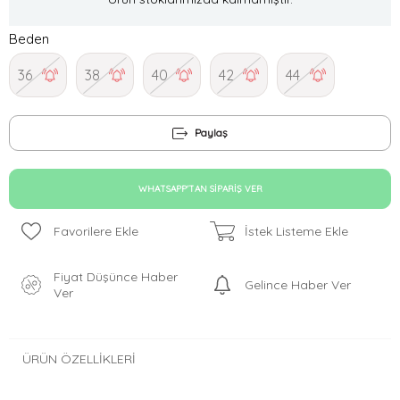
Beden
36
38
40
42
44
Paylaş
WHATSAPP'TAN SIPARIŞ VER
Favorilere Ekle
İstek Listeme Ekle
Fiyat Düşünce Haber
Gelince Haber Ver
Ver
ÜRÜN ÖZELLIKLERI