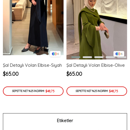
6
6
Şal Detaylı Volan Elbise-Siyah
Şal Detaylı Volan Elbise-Olive
$65.00
$65.00
$48,75
$48,75
SEPETTE NET %25 İNDİRİM!
SEPETTE NET %25 İNDİRİM!
Etiketler