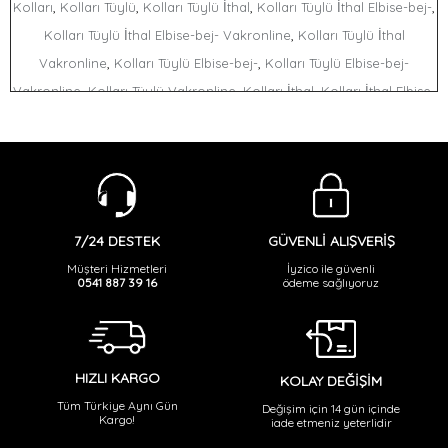
,
,
,
,
Kolları
Kolları Tüylü
Kolları Tüylü İthal
Kolları Tüylü İthal Elbise-bej-
,
Kolları Tüylü İthal Elbise-bej- Vakronline
Kolları Tüylü İthal
,
,
Vakronline
Kolları Tüylü Elbise-bej-
Kolları Tüylü Elbise-bej-
,
,
,
Vakronline
Kolları Tüylü Vakronline
Kolları İthal
Kolları İthal Elbise-
,
,
,
bej-
Kolları İthal Elbise-bej- Vakronline
Kolları İthal Vakronline
,
,
,
Kolları Elbise-bej-
Kolları Elbise-bej- Vakronline
Kolları Vakronline
,
,
,
Tüylü
Tüylü İthal
Tüylü İthal Elbise-bej-
Tüylü İthal Elbise-bej-
,
,
,
Vakronline
Tüylü İthal Vakronline
Tüylü Elbise-bej-
Tüylü Elbise-bej-
,
,
,
,
Vakronline
Tüylü Vakronline
İthal
İthal Elbise-bej-
İthal Elbise-bej-
GÜVENLİ ALIŞVERİŞ
7/24 DESTEK
,
,
,
,
Vakronline
İthal Vakronline
Elbise-bej-
Elbise-bej- Vakronline
İyzico ile güvenli
Müşteri Hizmetleri
ödeme sağlıyoruz
0541 887 39 16
,
Vakronline
HIZLI KARGO
KOLAY DEĞİŞİM
Tüm Türkiye Aynı Gün
Değişim için 14 gün içinde
Kargo!
iade etmeniz yeterlidir