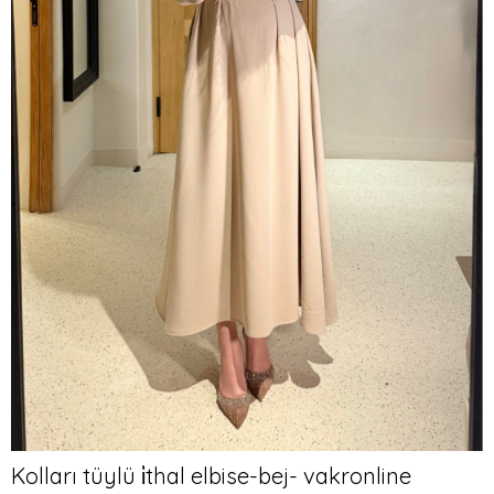
Kolları tüylü i̇thal elbise-bej- vakronline