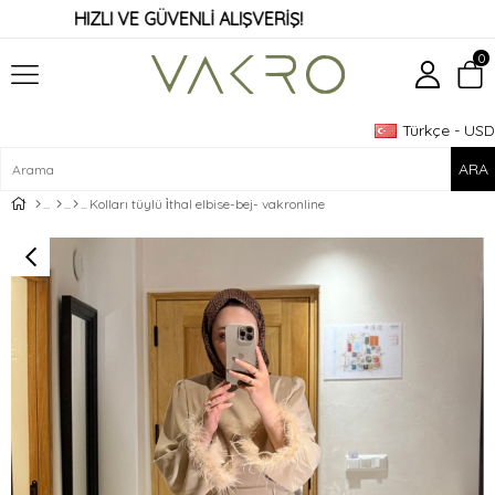
HIZLI VE GÜVENLİ ALIŞVERİŞ!
0
Türkçe - USD
Üye Girişi
Üye Ol
Kolları tüylü i̇thal elbise-bej- vakronline