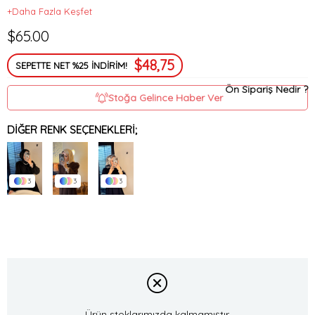
+Daha Fazla Keşfet
$65.00
$48,75
SEPETTE NET %25 İNDİRİM!
Ön Sipariş Nedir ?
Stoğa Gelince Haber Ver
DIĞER RENK SEÇENEKLERI;
3
3
3
Ürün stoklarımızda kalmamıştır.