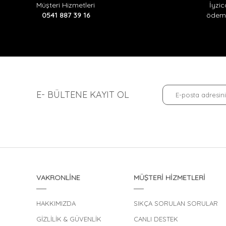
İyzic
Müşteri Hizmetleri
ödeme
0541 887 39 16
E- BÜLTENE KAYIT OL
VAKRONLİNE
MÜŞTERİ HİZMETLERİ
HAKKIMIZDA
SIKÇA SORULAN SORULAR
GİZLİLİK & GÜVENLİK
CANLI DESTEK