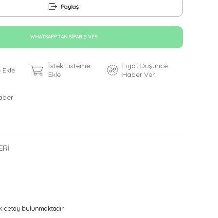
Paylaş
WHATSAPP'TAN SIPARIŞ VER
İstek Listeme
Fiyat Düşünce
 Ekle
Ekle
Haber Ver
aber
ERI
rk detay bulunmaktadır