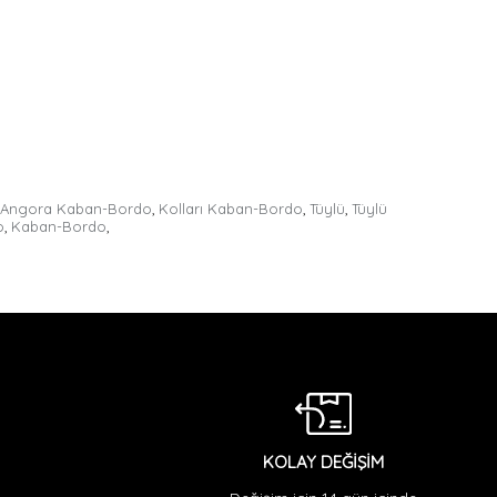
ı Angora Kaban-Bordo
,
Kolları Kaban-Bordo
,
Tüylü
,
Tüylü
o
,
Kaban-Bordo
,
KOLAY DEĞİŞİM