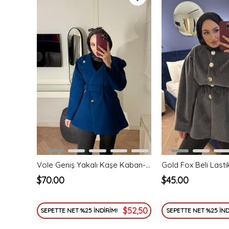
Vole Geniş Yakalı Kaşe Kaban-lacivert
Gold Fox Beli Lasti
$70.00
$45.00
$52,50
SEPETTE NET %25 İNDİRİM!
SEPETTE NET %25 İND