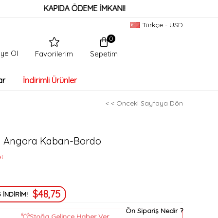
KAPIDA ÖDEME İMKANI!
Türkçe - USD
0
ye Ol
Sepetim
Favorilerim
ar
İndirimli Ürünler
< < Önceki Sayfaya Dön
lü Angora Kaban-Bordo
et
$48,75
 İNDİRİM!
Ön Sipariş Nedir ?
Stoğa Gelince Haber Ver