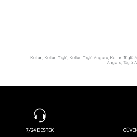
Kolları
,
Kolları Tüylü
,
Kolları Tüylü Angora
,
Kolları Tüyl
Angora
,
Tüylü 
GÜVEN
7/24 DESTEK