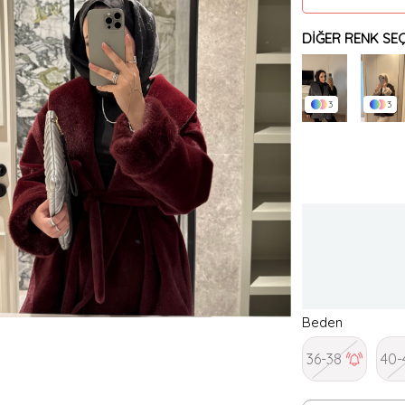
DIĞER RENK SEÇ
3
3
Beden
36-38
40-