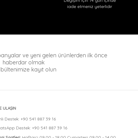
Değişim için 14 gün içinde
iade etmeniz yeterlidir
mpanyalar ve yeni gelen ürünlerden ilk önce
haberdar olmak
n bültenimize kayıt olun
E ULAŞIN
lı Destek: +90 541 887 39 16
tsApp Destek: +90 541 887 39 16
Haftaiçi 09:00 - 18:00 Cumartesi 09:00 - 14:00
ai Saatleri: