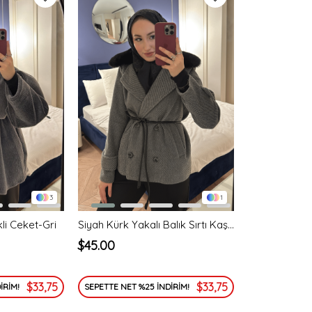
3
1
kli Ceket-Gri
Siyah Kürk Yakalı Balık Sırtı Kaşe Kaban
$45.00
$33,75
$33,75
İRİM!
SEPETTE NET %25 İNDİRİM!