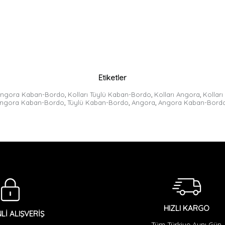
Etiketler
ü Angora Kaban-Bordo
,
Kolları Tüylü Kaban-Bordo
,
Kolları Angora
,
Kollar
Angora Kaban-Bordo
,
Tüylü Kaban-Bordo
,
Angora
,
Angora Kaban-Bord
HIZLI KARGO
Lİ ALIŞVERİŞ
Tüm Türkiye Aynı Gün