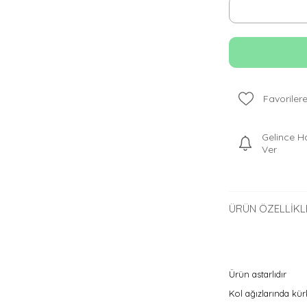
Favorilere
Gelince H
Ver
ÜRÜN ÖZELLIKL
Ürün astarlıdır
Kol ağızlarında kü