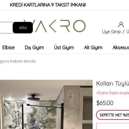
EDİ KARTLARINA 9 TAKSİT İMKANI!
Üye Girişi
Ü
Elbise
Dış Giyim
Üst Giyim
Alt Giyim
Aksesu
Angora Kaban-Bordo
Kolları Tüy
+Daha Fazla Keşf
$65.00
SEPETTE NET %25