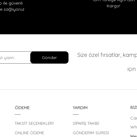
o ile güvenli
Kargo!
 sağlıyoruz
Size özel fırsatlar, ka
Gönder
içi
ÖDEME
YARDIM
BİZ
Can
TAKSİT SEÇENEKLERİ
SİPARİŞ TAKİBİ
Wha
ONLİNE ÖDEME
GÖNDERİM SÜRESİ
Mes