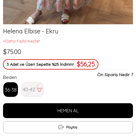
Helena Elbise - Ekru
+Daha Fazla Keşfet
$75.00
$56,25
3 Adet ve Üzeri Sepette %25 İndirim!
Ön Sipariş Nedir ?
Beden
40-42
36-38
Paylaş