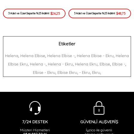
$26,25
$48,75
3 Adet ve Üzeri Sepette %25 İndirim!
3 Adet ve Üzeri Sepette %25 İndirim!
Etiketler
,
,
,
,
Helena
Helena Elbise
Helena Elbise -
Helena Elbise - Ekru
Helena
,
,
,
,
,
,
Elbise Ekru
Helena -
Helena - Ekru
Helena Ekru
Elbise
Elbise -
,
,
,
,
Elbise - Ekru
Elbise Ekru
- Ekru
Ekru
GÜVENLİ ALIŞVERİŞ
7/24 DESTEK
İyzico ile güvenli
Müşteri Hizmetleri