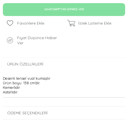
WHATSAPP'TAN SIPARIŞ VER
Favorilere Ekle
İstek Listeme Ekle
Fiyat Düşünce Haber
Ver
ÜRÜN ÖZELLIKLERI
Desenli tensel vual kumaştır.
Ürün boyu: 138 cm'dir.
Kemerlidir.
Astarlıdır.
ÖDEME SEÇENEKLERI