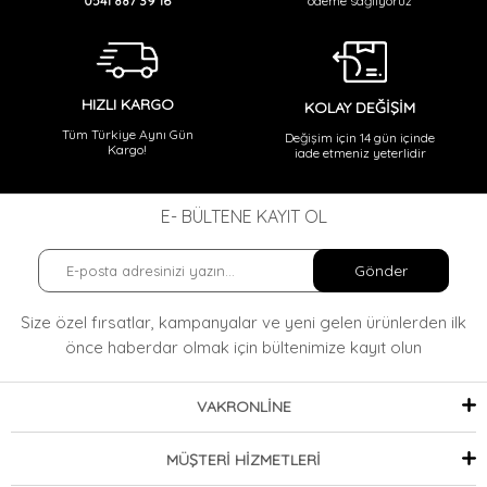
ödeme sağlıyoruz
0541 887 39 16
HIZLI KARGO
KOLAY DEĞİŞİM
Tüm Türkiye Aynı Gün
Değişim için 14 gün içinde
Kargo!
iade etmeniz yeterlidir
E- BÜLTENE KAYIT OL
Gönder
Size özel fırsatlar, kampanyalar ve yeni gelen ürünlerden ilk
önce haberdar olmak
için bültenimize kayıt olun
VAKRONLİNE
MÜŞTERİ HİZMETLERİ