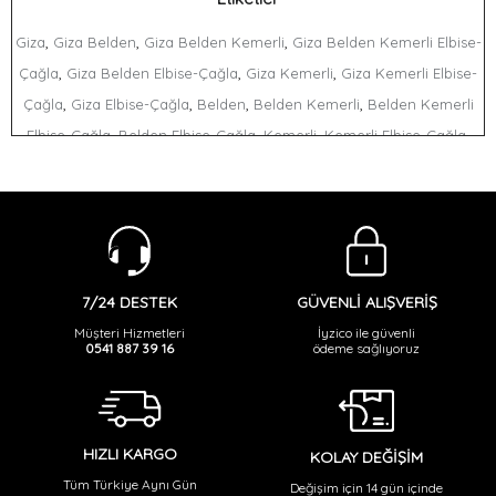
,
,
,
Giza
Giza Belden
Giza Belden Kemerli
Giza Belden Kemerli Elbise-
,
,
,
Çağla
Giza Belden Elbise-Çağla
Giza Kemerli
Giza Kemerli Elbise-
,
,
,
,
Çağla
Giza Elbise-Çağla
Belden
Belden Kemerli
Belden Kemerli
,
,
,
,
Elbise-Çağla
Belden Elbise-Çağla
Kemerli
Kemerli Elbise-Çağla
,
Elbise-Çağla
GÜVENLİ ALIŞVERİŞ
7/24 DESTEK
İyzico ile güvenli
Müşteri Hizmetleri
ödeme sağlıyoruz
0541 887 39 16
HIZLI KARGO
KOLAY DEĞİŞİM
Tüm Türkiye Aynı Gün
Değişim için 14 gün içinde