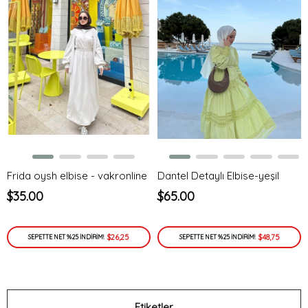
Frida oysh elbise - vakronline
Dantel Detaylı Elbise-yeşil
$35.00
$65.00
$26,25
$48,75
SEPETTE NET %25 İNDİRİM!
SEPETTE NET %25 İNDİRİM!
Etiketler