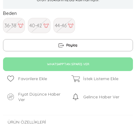
Beden
36-38
40-42
44-46
Paylaş
WHATSAPP'TAN SIPARIŞ VER
Favorilere Ekle
İstek Listeme Ekle
Fiyat Düşünce Haber
Gelince Haber Ver
Ver
ÜRÜN ÖZELLIKLERI