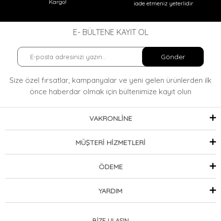
Kargo!
iade etmeniz yeterlidir
E- BÜLTENE KAYIT OL
Gönder
Size özel fırsatlar, kampanyalar ve yeni gelen ürünlerden ilk
önce haberdar olmak
için bültenimize kayıt olun
VAKRONLİNE
MÜŞTERİ HİZMETLERİ
ÖDEME
YARDIM
BİZE ULAŞIN