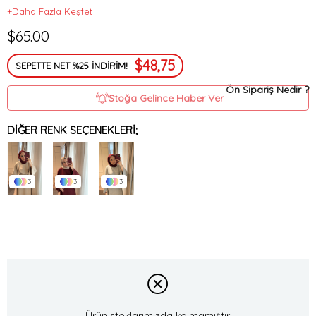
+Daha Fazla Keşfet
$65.00
$48,75
SEPETTE NET %25 İNDİRİM!
Ön Sipariş Nedir ?
Stoğa Gelince Haber Ver
DIĞER RENK SEÇENEKLERI;
3
3
3
Ürün stoklarımızda kalmamıştır.