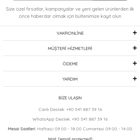
,
,
,
Takım - Lacivert
Çiçek Poplin Takım Lacivert
Çiçek Poplin -
Çiçek
Size özel fırsatlar, kampanyalar ve yeni gelen ürünlerden ilk
,
,
,
Poplin - Lacivert
Çiçek Poplin Lacivert
Çiçek Etekli
önce haberdar olmak
için bültenimize kayıt olun
VAKRONLİNE
MÜŞTERİ HİZMETLERİ
ÖDEME
YARDIM
BİZE ULAŞIN
Canlı Destek: +90 541 887 39 16
WhatsApp Destek: +90 541 887 39 16
Haftaiçi 09:00 - 18:00 Cumartesi 09:00 - 14:00
Mesai Saatleri:
Mail:
[email protected]