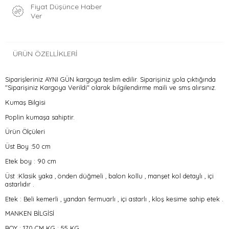
Fiyat Düşünce Haber
Ver
ÜRÜN ÖZELLIKLERI
Siparişleriniz AYNI GÜN kargoya teslim edilir. Siparişiniz yola çıktığında
"Siparişiniz Kargoya Verildi" olarak bilgilendirme maili ve sms alırsınız.
Kumaş Bilgisi
Poplin kumaşa sahiptir.
Ürün Ölçüleri
Üst Boy :50 cm
Etek boy : 90 cm
Üst :Klasik yaka , önden düğmeli , balon kollu , manşet kol detaylı , içi
astarlıdır .
Etek : Beli kemerli , yandan fermuarlı , içi astarlı , kloş kesime sahip etek .
MANKEN BİLGİSİ
BOY : 170 CM KG : 55 KG