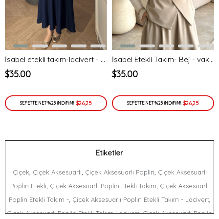
İsabel etekli takım-lacivert - vakronline
İsabel Etekli Takım- Bej - vakronline
$35.00
$35.00
$26,25
$26,25
SEPETTE NET %25 İNDİRİM!
SEPETTE NET %25 İNDİRİM!
Etiketler
,
,
,
Çiçek
Çiçek Aksesuarlı
Çiçek Aksesuarlı Poplin
Çiçek Aksesuarlı
,
,
Poplin Etekli
Çiçek Aksesuarlı Poplin Etekli Takım
Çiçek Aksesuarlı
,
,
Poplin Etekli Takım -
Çiçek Aksesuarlı Poplin Etekli Takım - Lacivert
,
Çiçek Aksesuarlı Poplin Etekli Takım Lacivert
Çiçek Aksesuarlı Poplin