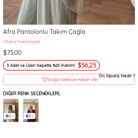
Afra Pantolonlu Takım Çağla
+Daha Fazla Keşfet
$75.00
$56,25
3 Adet ve Üzeri Sepette %25 İndirim!
Ön Sipariş Nedir ?
Stoğa Gelince Haber Ver
DIĞER RENK SEÇENEKLERI;
2
2