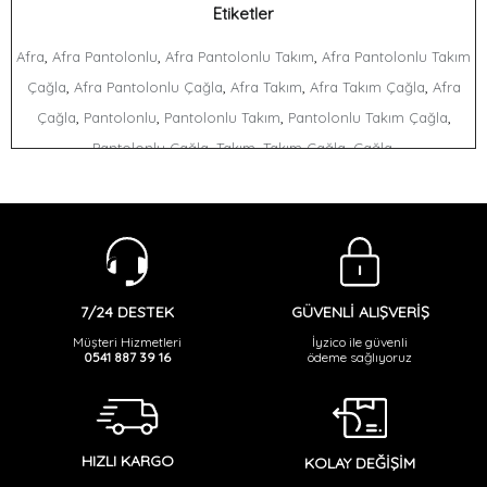
Etiketler
,
,
,
Afra
Afra Pantolonlu
Afra Pantolonlu Takım
Afra Pantolonlu Takım
,
,
,
,
Çağla
Afra Pantolonlu Çağla
Afra Takım
Afra Takım Çağla
Afra
,
,
,
,
Çağla
Pantolonlu
Pantolonlu Takım
Pantolonlu Takım Çağla
,
,
,
,
Pantolonlu Çağla
Takım
Takım Çağla
Çağla
GÜVENLİ ALIŞVERİŞ
7/24 DESTEK
İyzico ile güvenli
Müşteri Hizmetleri
ödeme sağlıyoruz
0541 887 39 16
HIZLI KARGO
KOLAY DEĞİŞİM