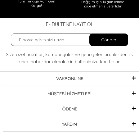
Tüm Türkiye Aynı Gün
Değişim için 14 gün içinde
Kargo!
iade etmeniz yeterlidir
E- BÜLTENE KAYIT OL
Gönder
Size özel fırsatlar, kampanyalar ve yeni gelen ürünlerden ilk
önce haberdar olmak
için bültenimize kayıt olun
VAKRONLİNE
MÜŞTERİ HİZMETLERİ
ÖDEME
YARDIM