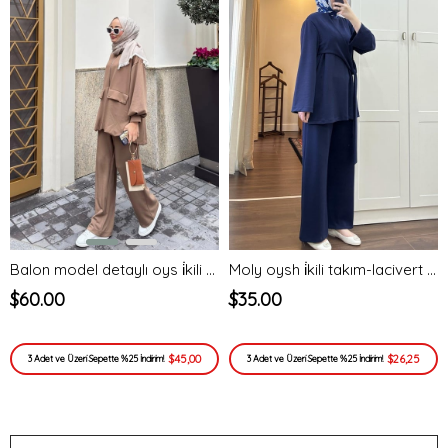
Balon model detaylı oys i̇kili takım-bej - vakronline
Moly oysh i̇kili takım-lacivert - vakronline
$60.00
$35.00
$45,00
$26,25
3 Adet ve Üzeri Sepette %25 İndirim!
3 Adet ve Üzeri Sepette %25 İndirim!