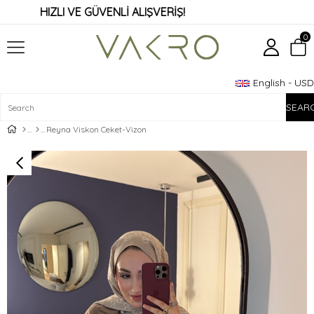
HIZLI VE GÜVENLİ ALIŞVERİŞ!
0
English - USD
Member Login
Sign up
Reyna Viskon Ceket-Vizon