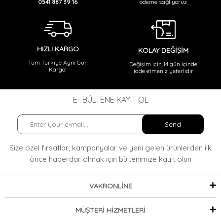
ödeme sağlıyoruz
0541 887 39 16
HIZLI KARGO
KOLAY DEĞİŞİM
Tüm Türkiye Aynı Gün
Değişim için 14 gün içinde
Kargo!
iade etmeniz yeterlidir
E- BÜLTENE KAYIT OL
Send
Size özel fırsatlar, kampanyalar ve yeni gelen ürünlerden ilk
önce haberdar olmak
için bültenimize kayıt olun
VAKRONLİNE
MÜŞTERİ HİZMETLERİ