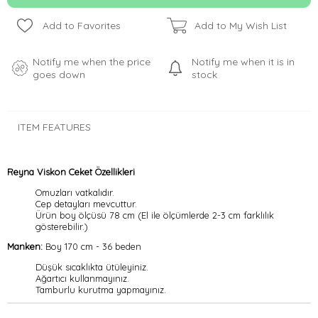
Add to Favorites
Add to My Wish List
Notify me when the price
Notify me when it is in
goes down
stock
ITEM FEATURES
Reyna Viskon Ceket Özellikleri
Omuzları vatkalıdır.
Cep detayları mevcuttur.
Ürün boy ölçüsü 78 cm (El ile ölçümlerde 2-3 cm farklılık
gösterebilir.)
Manken:
Boy 170 cm - 36 beden
Düşük sıcaklıkta ütüleyiniz.
Ağartıcı kullanmayınız.
Tamburlu kurutma yapmayınız.