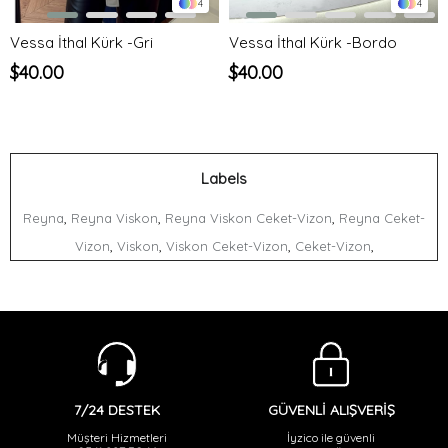
4
4
Vessa İthal Kürk -Gri
Vessa İthal Kürk -Bordo
$40.00
$40.00
Labels
,
,
,
Reyna
Reyna Viskon
Reyna Viskon Ceket-Vizon
Reyna Ceket-
,
,
,
,
Vizon
Viskon
Viskon Ceket-Vizon
Ceket-Vizon
GÜVENLİ ALIŞVERİŞ
7/24 DESTEK
İyzico ile güvenli
Müşteri Hizmetleri