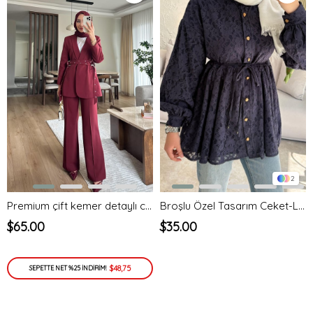
2
Premium çift kemer detaylı ceket takım - bordo - vakronline
Broşlu Özel Tasarım Ceket-Lacivert
$65.00
$35.00
$48,75
SEPETTE NET %25 İNDİRİM!