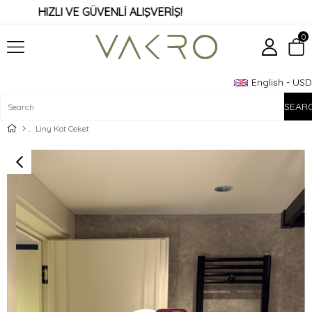
HIZLI VE GÜVENLİ ALIŞVERİŞ!
0
English - USD
Member Login
Sign up
Liny Kot Ceket