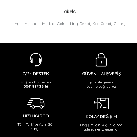
Labels
,
,
,
,
,
,
Liny
Liny Kot
Liny Kot Ceket
Liny Ceket
Kot Ceket
Ceket
GÜVENLİ ALIŞVERİŞ
7/24 DESTEK
İyzico ile güvenli
Müşteri Hizmetleri
ödeme sağlıyoruz
0541 887 39 16
HIZLI KARGO
KOLAY DEĞİŞİM
Tüm Türkiye Aynı Gün
Değişim için 14 gün içinde
Kargo!
iade etmeniz yeterlidir